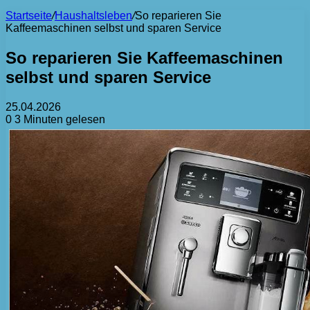
Startseite
/
Haushaltsleben
/
So reparieren Sie
Kaffeemaschinen selbst und sparen Service
So reparieren Sie Kaffeemaschinen
selbst und sparen Service
25.04.2026
0
3 Minuten gelesen