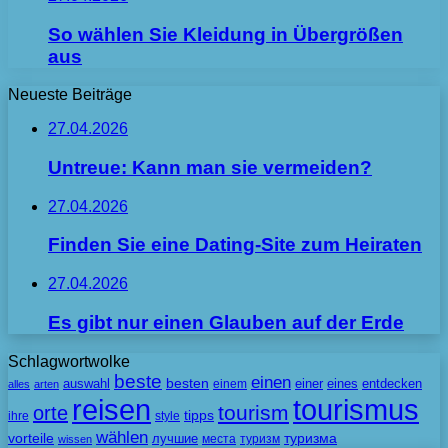
So wählen Sie Kleidung in Übergrößen
aus
Neueste Beiträge
27.04.2026
Untreue: Kann man sie vermeiden?
27.04.2026
Finden Sie eine Dating-Site zum Heiraten
27.04.2026
Es gibt nur einen Glauben auf der Erde
Schlagwortwolke
beste
einen
besten
auswahl
einem
einer
eines
entdecken
alles
arten
tourismus
reisen
tourism
orte
tipps
ihre
style
wählen
vorteile
лучшие
туризма
места
туризм
wissen