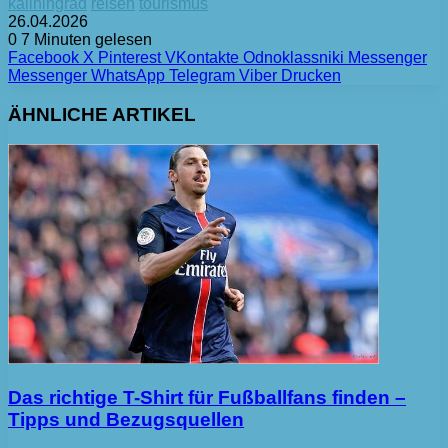
kaliningrad
reisen
tourismus
26.04.2026
0
7 Minuten gelesen
Facebook
X
Pinterest
VKontakte
Odnoklassniki
Messenger
Messenger
WhatsApp
Telegram
Viber
Drucken
ÄHNLICHE ARTIKEL
Das richtige T-Shirt für Fußballfans finden –
Tipps und Bezugsquellen