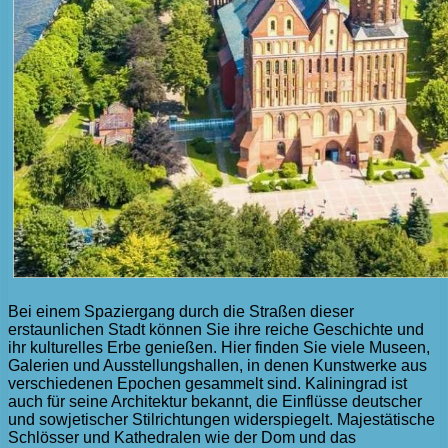
Bei einem Spaziergang durch die Straßen dieser
erstaunlichen Stadt können Sie ihre reiche Geschichte und
ihr kulturelles Erbe genießen. Hier finden Sie viele Museen,
Galerien und Ausstellungshallen, in denen Kunstwerke aus
verschiedenen Epochen gesammelt sind. Kaliningrad ist
auch für seine Architektur bekannt, die Einflüsse deutscher
und sowjetischer Stilrichtungen widerspiegelt. Majestätische
Schlösser und Kathedralen wie der Dom und das