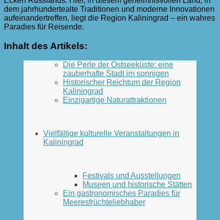
Ecken Russlands. Hier, in diesem geheimnisvollen Land, in
dem jahrhundertealte Traditionen und moderne Innovationen
aufeinandertreffen, liegt die Region Kaliningrad – ein wahres
Paradies für Reisende.
Inhalt des Artikels:
Die Perle der Ostseeküste: eine
zauberhafte Stadt im sonnigen
Historischer Reichtum der Region
Kaliningrad
Einzigartige Naturattraktionen
Vielfältige kulturelle Veranstaltungen in
Kaliningrad
Festivals und Ausstellungen
Museen und historische Stätten
Ein gastronomisches Paradies für
Meeresfrüchteliebhaber