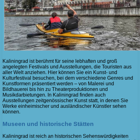
Kaliningrad ist berühmt für seine lebhaften und groß
angelegten Festivals und Ausstellungen, die Touristen aus
aller Welt anziehen. Hier können Sie ein Kunst- und
Kulturfestival besuchen, bei dem verschiedene Genres und
Kunstformen präsentiert werden – von Malerei und
Bildhauerei bis hin zu Theaterproduktionen und
Musikdarbietungen. In Kaliningrad finden auch
Ausstellungen zeitgenössischer Kunst statt, in denen Sie
Werke einheimischer und ausländischer Künstler sehen
können.
Museen und historische Stätten
Kaliningrad ist reich an historischen Sehenswürdigkeiten