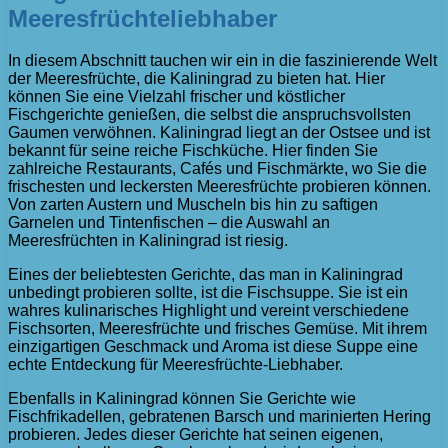
Meeresfrüchteliebhaber
In diesem Abschnitt tauchen wir ein in die faszinierende Welt
der Meeresfrüchte, die Kaliningrad zu bieten hat. Hier
können Sie eine Vielzahl frischer und köstlicher
Fischgerichte genießen, die selbst die anspruchsvollsten
Gaumen verwöhnen. Kaliningrad liegt an der Ostsee und ist
bekannt für seine reiche Fischküche. Hier finden Sie
zahlreiche Restaurants, Cafés und Fischmärkte, wo Sie die
frischesten und leckersten Meeresfrüchte probieren können.
Von zarten Austern und Muscheln bis hin zu saftigen
Garnelen und Tintenfischen – die Auswahl an
Meeresfrüchten in Kaliningrad ist riesig.
Eines der beliebtesten Gerichte, das man in Kaliningrad
unbedingt probieren sollte, ist die Fischsuppe. Sie ist ein
wahres kulinarisches Highlight und vereint verschiedene
Fischsorten, Meeresfrüchte und frisches Gemüse. Mit ihrem
einzigartigen Geschmack und Aroma ist diese Suppe eine
echte Entdeckung für Meeresfrüchte-Liebhaber.
Ebenfalls in Kaliningrad können Sie Gerichte wie
Fischfrikadellen, gebratenen Barsch und marinierten Hering
probieren. Jedes dieser Gerichte hat seinen eigenen,