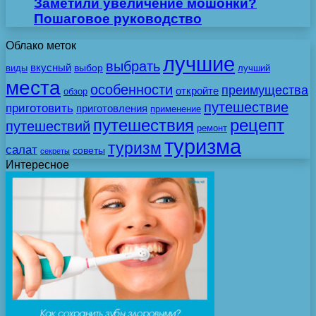
Заметили увеличение мошонки?
Пошаговое руководство
Облако меток
лучшие
выбрать
вкусный
выбор
виды
лучший
места
особенности
преимущества
откройте
обзор
путешествие
приготовить
приготовления
применение
путешествия
рецепт
путешествий
ремонт
туризма
туризм
салат
советы
секреты
Интересное