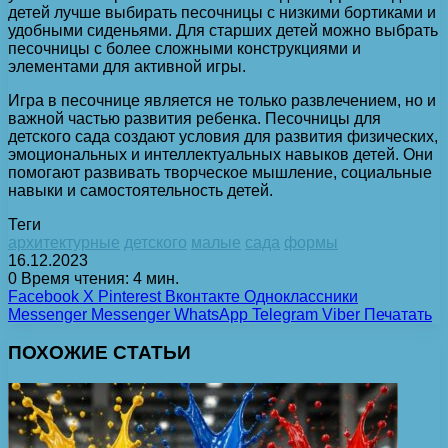
детей лучше выбирать песочницы с низкими бортиками и
удобными сиденьями. Для старших детей можно выбрать
песочницы с более сложными конструкциями и
элементами для активной игры.
Игра в песочнице является не только развлечением, но и
важной частью развития ребенка. Песочницы для
детского сада создают условия для развития физических,
эмоциональных и интеллектуальных навыков детей. Они
помогают развивать творческое мышление, социальные
навыки и самостоятельность детей.
Теги
архитектурные
детского
малые
сада
формы
16.12.2023
0
Время чтения: 4 мин.
Facebook
X
Pinterest
Вконтакте
Одноклассники
Messenger
Messenger
WhatsApp
Telegram
Viber
Печатать
ПОХОЖИЕ СТАТЬИ