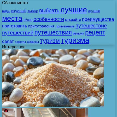
Облако меток
лучшие
выбрать
вкусный
выбор
виды
лучший
места
особенности
преимущества
откройте
обзор
путешествие
приготовить
приготовления
применение
путешествия
рецепт
путешествий
ремонт
туризма
туризм
салат
советы
секреты
Интересное