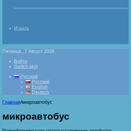
Искать
Пятница , 7 Август 2026
Войти
Switch skin
Русский
Русский
English
Deutsch
Главная
/
микроавтобус
микроавтобус
Переоборудование грузопассажирских автобусов