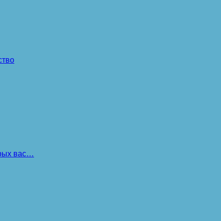
ство
орых вас…