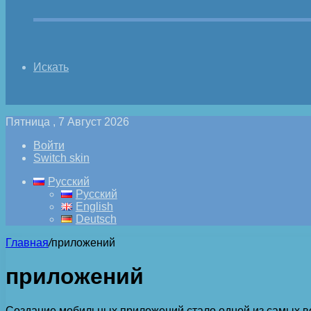
Искать
Пятница , 7 Август 2026
Войти
Switch skin
Русский
Русский
English
Deutsch
Главная
/
приложений
приложений
Создание мобильных приложений стало одной из самых в