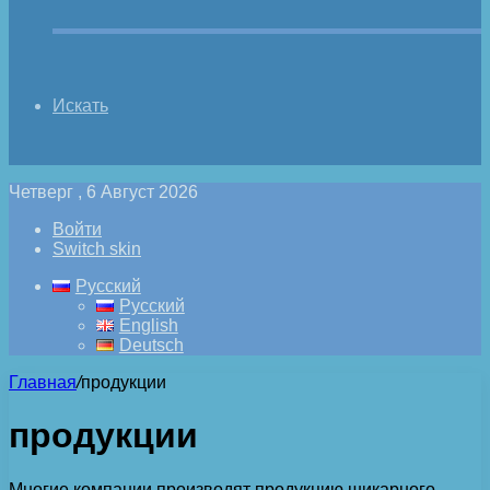
Искать
Четверг , 6 Август 2026
Войти
Switch skin
Русский
Русский
English
Deutsch
Главная
/
продукции
продукции
Многие компании производят продукцию шикарного