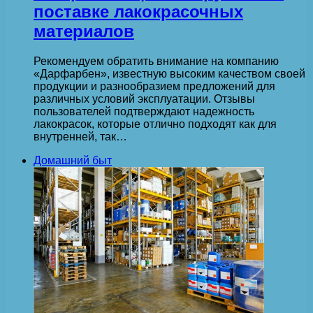
поставке лакокрасочных
материалов
Рекомендуем обратить внимание на компанию
«Дарфарбен», известную высоким качеством своей
продукции и разнообразием предложений для
различных условий эксплуатации. Отзывы
пользователей подтверждают надежность
лакокрасок, которые отлично подходят как для
внутренней, так…
Домашний быт