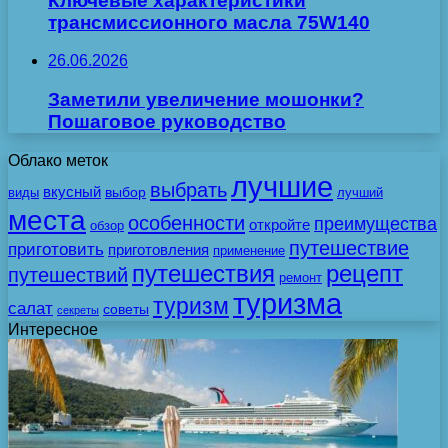
Ключевые характеристики
трансмиссионного масла 75W140
26.06.2026
Заметили увеличение мошонки?
Пошаговое руководство
Облако меток
лучшие
выбрать
вкусный
выбор
виды
лучший
места
особенности
преимущества
откройте
обзор
путешествие
приготовить
приготовления
применение
путешествия
рецепт
путешествий
ремонт
туризма
туризм
салат
советы
секреты
Интересное