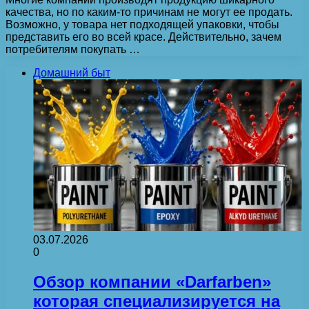
качества, но по каким-то причинам не могут ее продать.
Возможно, у товара нет подходящей упаковки, чтобы
представить его во всей красе. Действительно, зачем
потребителям покупать …
Домашний быт
03.07.2026
0
Обзор компании «Darfarben»
которая специализируется на