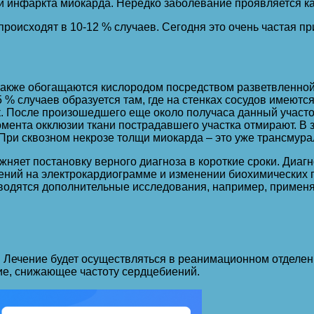
ми инфаркта миокарда. Нередко заболевание проявляется к
оисходят в 10-12 % случаев. Сегодня это очень частая пр
 также обогащаются кислородом посредством разветвленной
% случаев образуется там, где на стенках сосудов имеются
сек. После произошедшего еще около получаса данный участ
омента окклюзии ткани пострадавшего участка отмирают. В 
При сквозном некрозе толщи миокарда – это уже трансмура
жняет постановку верного диагноза в короткие сроки. Диаг
ений на электрокардиограмме и изменении биохимических п
оводятся дополнительные исследования, например, примен
р. Лечение будет осуществляться в реанимационном отдел
е, снижающее частоту сердцебиений.