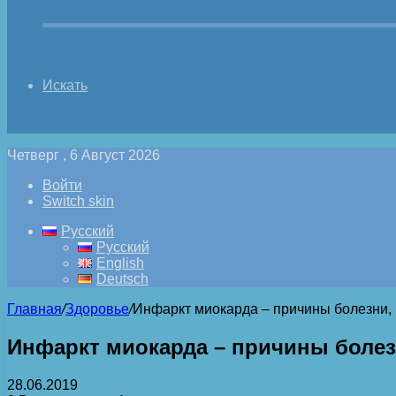
Искать
Четверг , 6 Август 2026
Войти
Switch skin
Русский
Русский
English
Deutsch
Главная
/
Здоровье
/
Инфаркт миокарда – причины болезни,
Инфаркт миокарда – причины боле
28.06.2019