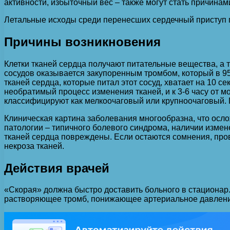
активности, избыточный вес – также могут стать причина
Летальные исходы среди перенесших сердечный приступ пр
Причины возникновения
Клетки тканей сердца получают питательные вещества, а
сосудов оказывается закупоренным тромбом, который в 95 
тканей сердца, которые питал этот сосуд, хватает на 10 
необратимый процесс изменения тканей, и к 3-6 часу от м
классифицируют как мелкоочаговый или крупноочаговый. 
Клиническая картина заболевания многообразна, что осло
патологии – типичного болевого синдрома, наличии измен
тканей сердца повреждены. Если остаются сомнения, пр
некроза тканей.
Действия врачей
«Скорая» должна быстро доставить больного в стациона
растворяющее тромб, понижающее артериальное давлени