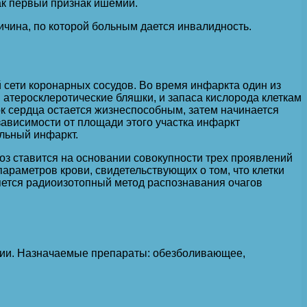
ак первый признак ишемии.
ичина, по которой больным дается инвалидность.
 сети коронарных сосудов. Во время инфаркта один из
 атеросклеротические бляшки, и запаса кислорода клеткам
ок сердца остается жизнеспособным, затем начинается
зависимости от площади этого участка инфаркт
льный инфаркт.
ноз ставится на основании совокупности трех проявлений
араметров крови, свидетельствующих о том, что клетки
яется радиоизотопный метод распознавания очагов
ении. Назначаемые препараты: обезболивающее,