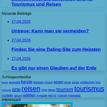
Tourismus und Reisen
Neueste Beiträge
27.04.2026
Untreue: Kann man sie vermeiden?
27.04.2026
Finden Sie eine Dating-Site zum Heiraten
27.04.2026
Es gibt nur einen Glauben auf der Erde
Schlagwortwolke
beste
einen
besten
auswahl
einem
einer
eines
entdecken
ihre
arten
tourismus
reisen
tourism
orte
tipps
style
müssen
wählen
vorteile
лучшие
туризма
места
туризм
wissen
Interessant