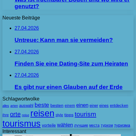
genutzt?
Neueste Beiträge
27.04.2026
Untreue: Kann man sie vermeiden?
27.04.2026
Finden Sie eine Dating-Site zum Heiraten
27.04.2026
Es gibt nur einen Glauben auf der Erde
Schlagwortwolke
beste
einen
besten
auswahl
einem
einer
eines
entdecken
alles
arten
reisen
tourism
orte
tipps
ihre
style
reise
tourismus
wählen
vorteile
лучшие
туризма
места
туризм
Interessant