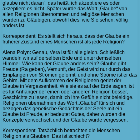
glaube nicht daran“, das heißt, ich akzeptiere es oder
akzeptiere es nicht. Später wurde das Wort „Glaube“ von
allen Religionen übernommen und religiöse Menschen
wurden zu Gläubigen, obwohl dies, wie Sie sehen, völlig
anders ist
Korrespondent: Es stellt sich heraus, dass der Glaube ein
früherer Zustand eines Menschen ist als jede Religion?
Alena Polyn: Genau, Vera ist für alle gleich. Schließlich
wandeln wir auf derselben Erde und unter demselben
Himmel. Wie kann der Glaube anders sein? Glaube gibt
Freude (Ra geben), Vernunft, der Geist wird nur durch das
Empfangen von Strömen geformt, und ohne Ströme ist er das
Gehirn. Mit dem Aufkommen der Religionen geriet der
Glaube in Vergessenheit. Wie sie es auf der Erde sagen, ist
es für Anhänger der einen oder anderen Religion besser,
Geschichte zu lesen, damit ich ihre Gefühle nicht beleidige.
Religionen übernahmen das Wort „Glaube“ für sich und
bezogen das genetische Gedächtnis der Seele mit ein.
Glaube ist Freude, er bedeutet Gutes, daher wurden die
Konzepte verwechselt und der Glaube wurde vergessen.
Korrespondent: Tatsächlich betrachten die Menschen
Religion als Glauben. Das ist schlecht?