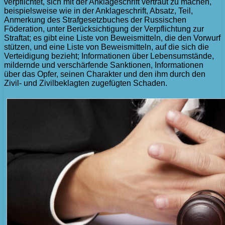
verpflichtet, sich mit der Anklageschrift vertraut zu machen,
beispielsweise wie in der Anklageschrift, Absatz, Teil,
Anmerkung des Strafgesetzbuches der Russischen
Föderation, unter Berücksichtigung der Verpflichtung zur
Straftat; es gibt eine Liste von Beweismitteln, die den Vorwurf
stützen, und eine Liste von Beweismitteln, auf die sich die
Verteidigung bezieht; Informationen über Lebensumstände,
mildernde und verschärfende Sanktionen, Informationen
über das Opfer, seinen Charakter und den ihm durch den
Zivil- und Zivilbeklagten zugefügten Schaden.