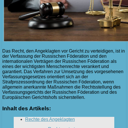
Das Recht, den Angeklagten vor Gericht zu verteidigen, ist in
der Verfassung der Russischen Föderation und den
internationalen Verträgen der Russischen Föderation als
eines der wichtigsten Menschenrechte verankert und
garantiert. Das Verfahren zur Umsetzung des vorgesehenen
Verfassungsgesetzes orientiert sich an der
Strafprozessordnung der Russischen Föderation, wenn
allgemein anerkannte Maßnahmen die Rechtsstellung des
Verfassungsgerichts der Russischen Föderation und des
Europäischen Gerichtshofs sicherstellen.
Inhalt des Artikels:
Rechte des Angeklagten