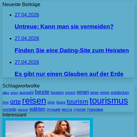
Neueste Beiträge
27.04.2026
Untreue: Kann man sie vermeiden?
27.04.2026
Finden Sie eine Dating-Site zum Heiraten
27.04.2026
Es gibt nur einen Glauben auf der Erde
Schlagwortwolke
beste
einen
besten
auswahl
einem
einer
eines
entdecken
alles
arten
tourismus
reisen
tourism
orte
tipps
ihre
style
wählen
vorteile
лучшие
туризма
места
туризм
wissen
Interessant