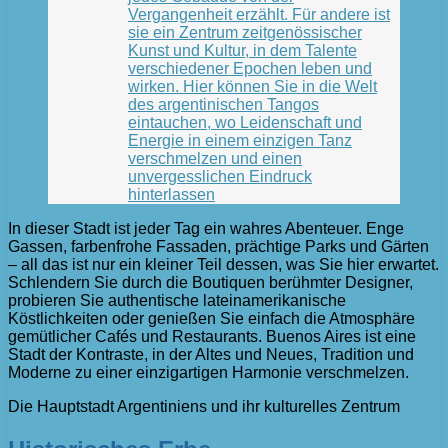
Vergangenheit erzählt. Für andere ist
sie ein Zentrum zeitgenössischer
Kunst und Kultur, in dem Talente
verschiedener Epochen leben und
wirken. Hier können Sie in die Welt
des argentinischen Tangos
eintauchen, wo Leidenschaft und
Energie in einem einzigen Tanz
verschmelzen und einen
unvergesslichen Eindruck
hinterlassen
In dieser Stadt ist jeder Tag ein wahres Abenteuer. Enge
Gassen, farbenfrohe Fassaden, prächtige Parks und Gärten
– all das ist nur ein kleiner Teil dessen, was Sie hier erwartet.
Schlendern Sie durch die Boutiquen berühmter Designer,
probieren Sie authentische lateinamerikanische
Köstlichkeiten oder genießen Sie einfach die Atmosphäre
gemütlicher Cafés und Restaurants. Buenos Aires ist eine
Stadt der Kontraste, in der Altes und Neues, Tradition und
Moderne zu einer einzigartigen Harmonie verschmelzen.
Die Hauptstadt Argentiniens und ihr kulturelles Zentrum