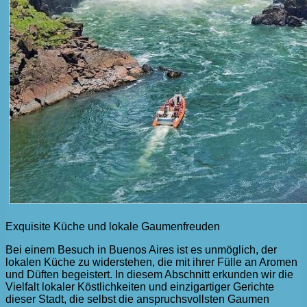
Exquisite Küche und lokale Gaumenfreuden
Bei einem Besuch in Buenos Aires ist es unmöglich, der
lokalen Küche zu widerstehen, die mit ihrer Fülle an Aromen
und Düften begeistert. In diesem Abschnitt erkunden wir die
Vielfalt lokaler Köstlichkeiten und einzigartiger Gerichte
dieser Stadt, die selbst die anspruchsvollsten Gaumen