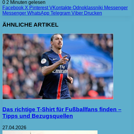
0
2 Minuten gelesen
Facebook
X
Pinterest
VKontakte
Odnoklassniki
Messenger
Messenger
WhatsApp
Telegram
Viber
Drucken
ÄHNLICHE ARTIKEL
Das richtige T-Shirt für Fußballfans finden –
Tipps und Bezugsquellen
27.04.2026