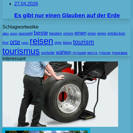
27.04.2026
Es gibt nur einen Glauben auf der Erde
Schlagwortwolke
beste
einen
besten
auswahl
einem
einer
eines
entdecken
alles
arten
reisen
tourism
orte
tipps
ihre
style
reise
tourismus
wählen
vorteile
лучшие
туризма
места
туризм
Interessant