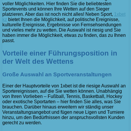
voller Möglichkeiten. Hier finden Sie die beliebtesten
Sportevents und können Ihre Wetten auf den Sieger
platzieren. Aber das ist noch nicht alles! Neben Sport,
1xbet
kz
bietet Ihnen die Möglichkeit, auf politische Ereignisse,
kulturelle Ereignisse, Ergebnisse von Fernsehsendungen
und vieles mehr zu wetten. Die Auswahl ist riesig und Sie
haben immer die Möglichkeit, etwas zu finden, das zu Ihnen
passt.
Vorteile einer Führungsposition in
der Welt des Wettens
Große Auswahl an Sportveranstaltungen
Einer der Hauptvorteile von 1xbet ist die riesige Auswahl an
Sportereignissen, auf die Sie wetten können. Unabhängig
von Ihren Vorlieben – Fußball, Tennis, Basketball, Hockey
oder exotische Sportarten – hier finden Sie alles, was Sie
brauchen. Darüber hinaus erweitern wir ständig unser
Veranstaltungsangebot und fügen neue Ligen und Turniere
hinzu, um den Bedürfnissen der anspruchsvollsten Kunden
gerecht zu werden.