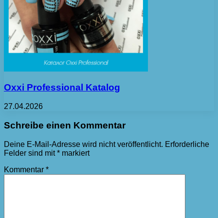
Oxxi Professional Katalog
27.04.2026
Schreibe einen Kommentar
Deine E-Mail-Adresse wird nicht veröffentlicht.
Erforderliche
Felder sind mit
*
markiert
Kommentar
*