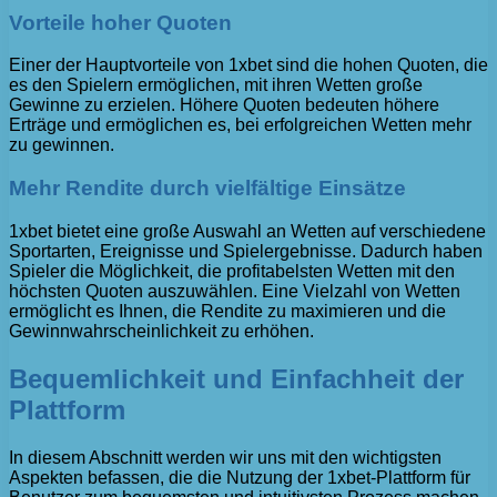
Vorteile hoher Quoten
Einer der Hauptvorteile von 1xbet sind die hohen Quoten, die
es den Spielern ermöglichen, mit ihren Wetten große
Gewinne zu erzielen. Höhere Quoten bedeuten höhere
Erträge und ermöglichen es, bei erfolgreichen Wetten mehr
zu gewinnen.
Mehr Rendite durch vielfältige Einsätze
1xbet bietet eine große Auswahl an Wetten auf verschiedene
Sportarten, Ereignisse und Spielergebnisse. Dadurch haben
Spieler die Möglichkeit, die profitabelsten Wetten mit den
höchsten Quoten auszuwählen. Eine Vielzahl von Wetten
ermöglicht es Ihnen, die Rendite zu maximieren und die
Gewinnwahrscheinlichkeit zu erhöhen.
Bequemlichkeit und Einfachheit der
Plattform
In diesem Abschnitt werden wir uns mit den wichtigsten
Aspekten befassen, die die Nutzung der 1xbet-Plattform für