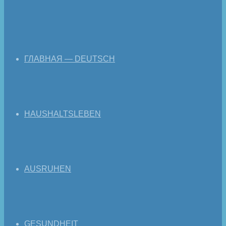
ГЛАВНАЯ — DEUTSCH
HAUSHALTSLEBEN
AUSRUHEN
GESUNDHEIT