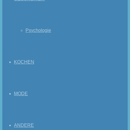
Psychologie
KOCHEN
MODE
ANDERE