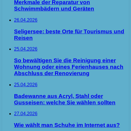
Merkmale der Reparatur von
Schwimmbädern und Geräten
26.04.2026
Seligersee: beste Orte für Tourismus und
Reisen
25.04.2026
So bewältigen Sie die Reinigung einer
Wohnung oder eines Ferienhauses nach
Abschluss der Renovierung
25.04.2026
Badewanne aus Acryl, Stahl oder
Gusseisen: welche Sie wählen sollten
27.04.2026
Wie wählt man Schuhe im Internet aus?