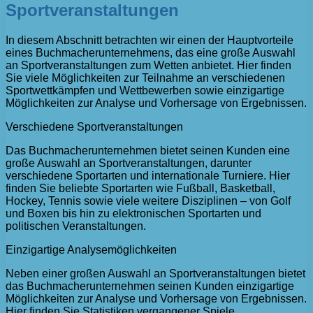
Sportveranstaltungen
In diesem Abschnitt betrachten wir einen der Hauptvorteile
eines Buchmacherunternehmens, das eine große Auswahl
an Sportveranstaltungen zum Wetten anbietet. Hier finden
Sie viele Möglichkeiten zur Teilnahme an verschiedenen
Sportwettkämpfen und Wettbewerben sowie einzigartige
Möglichkeiten zur Analyse und Vorhersage von Ergebnissen.
Verschiedene Sportveranstaltungen
Das Buchmacherunternehmen bietet seinen Kunden eine
große Auswahl an Sportveranstaltungen, darunter
verschiedene Sportarten und internationale Turniere. Hier
finden Sie beliebte Sportarten wie Fußball, Basketball,
Hockey, Tennis sowie viele weitere Disziplinen – von Golf
und Boxen bis hin zu elektronischen Sportarten und
politischen Veranstaltungen.
Einzigartige Analysemöglichkeiten
Neben einer großen Auswahl an Sportveranstaltungen bietet
das Buchmacherunternehmen seinen Kunden einzigartige
Möglichkeiten zur Analyse und Vorhersage von Ergebnissen.
Hier finden Sie Statistiken vergangener Spiele,