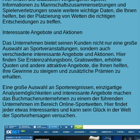
Informationen zu Mannschaftszusammensetzungen und
Spielerverletzungen sowie weitere wichtige Daten, die Ihnen
helfen, bei der Platzierung von Wetten die richtigen
Entscheidungen zu treffen.
Interessante Angebote und Aktionen
Das Unternehmen bietet seinen Kunden nicht nur eine große
Auswahl an Sportveranstaltungen, sondern auch
verschiedene interessante Angebote und Aktionen. Hier
finden Sie Ersteinzahlungsboni, Gratiswetten, erhöhte
Quoten und andere attraktive Angebote, die Ihnen helfen,
Ihre Gewinne zu steigern und zusätzliche Prämien zu
erhalten.
Eine große Auswahl an Sportereignissen, einzigartige
Analysemöglichkeiten und interessante Angebote machen
das Buchmacherunternehmen zu einem der führenden
Unternehmen im Bereich Online-Sportwetten. Hier findet
jeder etwas Interessantes und kann sein Glück in der Welt
der Sportvorhersagen versuchen.