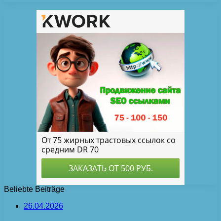
Beliebte Beiträge
26.04.2026