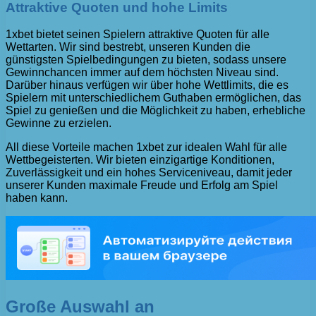
Attraktive Quoten und hohe Limits
1xbet bietet seinen Spielern attraktive Quoten für alle
Wettarten. Wir sind bestrebt, unseren Kunden die
günstigsten Spielbedingungen zu bieten, sodass unsere
Gewinnchancen immer auf dem höchsten Niveau sind.
Darüber hinaus verfügen wir über hohe Wettlimits, die es
Spielern mit unterschiedlichem Guthaben ermöglichen, das
Spiel zu genießen und die Möglichkeit zu haben, erhebliche
Gewinne zu erzielen.
All diese Vorteile machen 1xbet zur idealen Wahl für alle
Wettbegeisterten. Wir bieten einzigartige Konditionen,
Zuverlässigkeit und ein hohes Serviceniveau, damit jeder
unserer Kunden maximale Freude und Erfolg am Spiel
haben kann.
Große Auswahl an