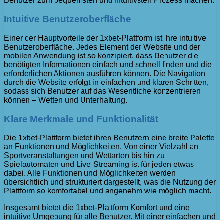
Benutzer zum bequemsten und intuitivsten Prozess machen.
Intuitive Benutzeroberfläche
Einer der Hauptvorteile der 1xbet-Plattform ist ihre intuitive
Benutzeroberfläche. Jedes Element der Website und der
mobilen Anwendung ist so konzipiert, dass Benutzer die
benötigten Informationen einfach und schnell finden und die
erforderlichen Aktionen ausführen können. Die Navigation
durch die Website erfolgt in einfachen und klaren Schritten,
sodass sich Benutzer auf das Wesentliche konzentrieren
können – Wetten und Unterhaltung.
Klare Merkmale und Funktionalität
Die 1xbet-Plattform bietet ihren Benutzern eine breite Palette
an Funktionen und Möglichkeiten. Von einer Vielzahl an
Sportveranstaltungen und Wettarten bis hin zu
Spielautomaten und Live-Streaming ist für jeden etwas
dabei. Alle Funktionen und Möglichkeiten werden
übersichtlich und strukturiert dargestellt, was die Nutzung der
Plattform so komfortabel und angenehm wie möglich macht.
Insgesamt bietet die 1xbet-Plattform Komfort und eine
intuitive Umgebung für alle Benutzer. Mit einer einfachen und