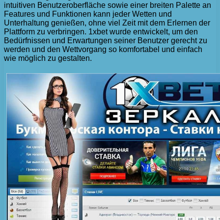
intuitiven Benutzeroberfläche sowie einer breiten Palette an
Features und Funktionen kann jeder Wetten und
Unterhaltung genießen, ohne viel Zeit mit dem Erlernen der
Plattform zu verbringen. 1xbet wurde entwickelt, um den
Bedürfnissen und Erwartungen seiner Benutzer gerecht zu
werden und den Wettvorgang so komfortabel und einfach
wie möglich zu gestalten.