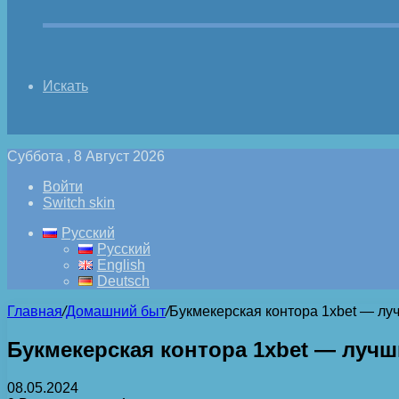
Искать
Суббота , 8 Август 2026
Войти
Switch skin
Русский
Русский
English
Deutsch
Главная
/
Домашний быт
/
Букмекерская контора 1xbet — лу
Букмекерская контора 1xbet — лучш
08.05.2024