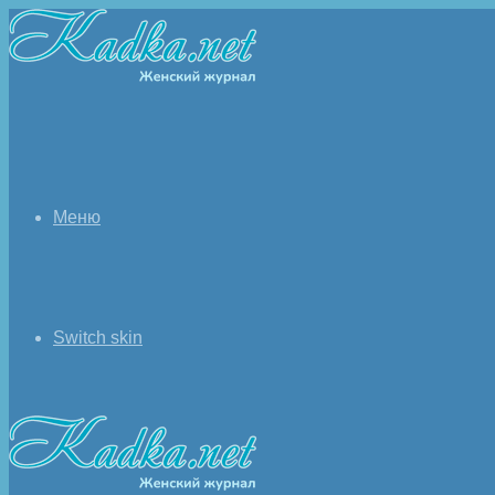
Меню
Switch skin