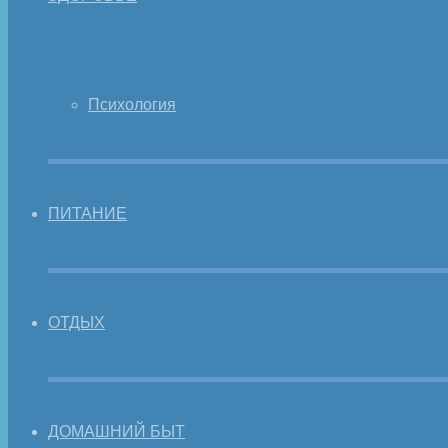
Психология
ПИТАНИЕ
ОТДЫХ
ДОМАШНИЙ БЫТ