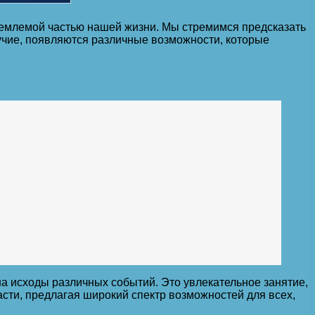
тъемлемой частью нашей жизни. Мы стремимся предсказать
лучие, появляются различные возможности, которые
на исходы различных событий. Это увлекательное занятие,
асти, предлагая широкий спектр возможностей для всех,