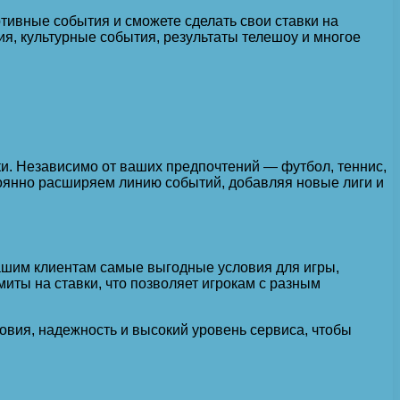
тивные события и сможете сделать свои ставки на
ия, культурные события, результаты телешоу и многое
и. Независимо от ваших предпочтений — футбол, теннис,
остоянно расширяем линию событий, добавляя новые лиги и
ашим клиентам самые выгодные условия для игры,
иты на ставки, что позволяет игрокам с разным
вия, надежность и высокий уровень сервиса, чтобы