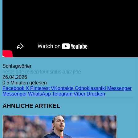
Schlagwörter
beste
orte
reisen
tourismus
алгарве
26.04.2026
0
5 Minuten gelesen
Facebook
X
Pinterest
VKontakte
Odnoklassniki
Messenger
Messenger
WhatsApp
Telegram
Viber
Drucken
ÄHNLICHE ARTIKEL