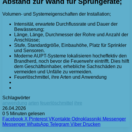
Abstand zur Wand für Sprühgeräte;
Volumen- und Systemeigenschaften der Installation;
Intensität, erwartete Durchflussrate und Dauer der
Bewässerung;
Länge, Länge, Durchmesser der Rohre und Anzahl der
Anschlüsse;
Stufe, Standardgröße, Einbauhöhe, Platz für Sprinkler
und Sensoren.
Moderne AUPT-Systeme lokalisieren hocheffektiv den
Brandherd, noch bevor die Feuerwehr eintrifft. Dies hilft
dem Geschäftsinhaber, erhebliche Sachschäden zu
vermeiden und Unfälle zu vermeiden.
Feuerlöschmittel, ihre Arten und Anwendung
Schlagwörter
anwendung
arten
feuerlöschmittel
ihre
26.04.2026
0
5 Minuten gelesen
Facebook
X
Pinterest
VKontakte
Odnoklassniki
Messenger
Messenger
WhatsApp
Telegram
Viber
Drucken