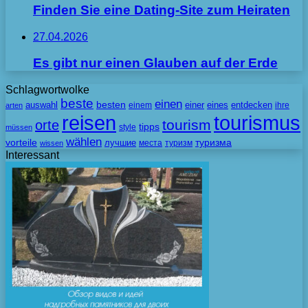
Finden Sie eine Dating-Site zum Heiraten
27.04.2026
Es gibt nur einen Glauben auf der Erde
Schlagwortwolke
beste
einen
besten
auswahl
einem
einer
eines
entdecken
ihre
arten
tourismus
reisen
tourism
orte
tipps
style
müssen
wählen
vorteile
лучшие
туризма
места
туризм
wissen
Interessant