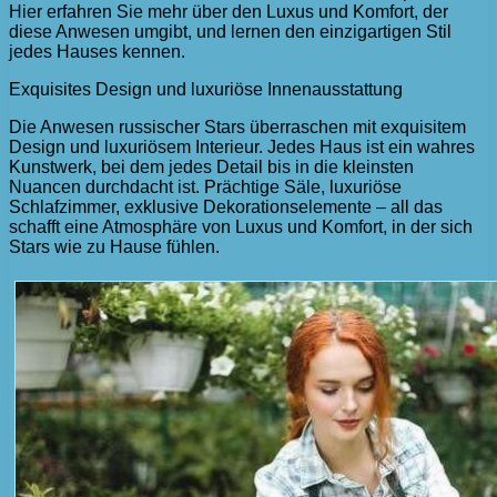
Hier erfahren Sie mehr über den Luxus und Komfort, der
diese Anwesen umgibt, und lernen den einzigartigen Stil
jedes Hauses kennen.
Exquisites Design und luxuriöse Innenausstattung
Die Anwesen russischer Stars überraschen mit exquisitem
Design und luxuriösem Interieur. Jedes Haus ist ein wahres
Kunstwerk, bei dem jedes Detail bis in die kleinsten
Nuancen durchdacht ist. Prächtige Säle, luxuriöse
Schlafzimmer, exklusive Dekorationselemente – all das
schafft eine Atmosphäre von Luxus und Komfort, in der sich
Stars wie zu Hause fühlen.