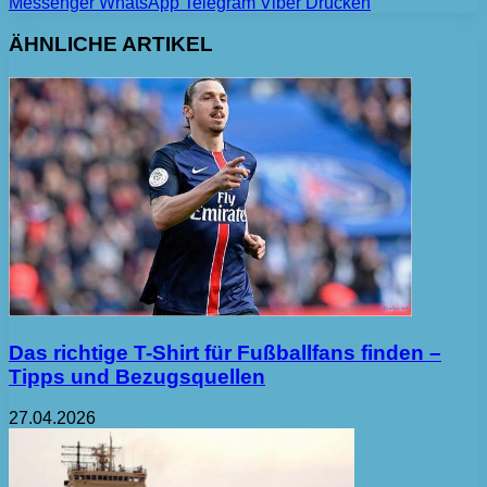
Messenger
WhatsApp
Telegram
Viber
Drucken
ÄHNLICHE ARTIKEL
Das richtige T-Shirt für Fußballfans finden –
Tipps und Bezugsquellen
27.04.2026