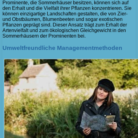
Prominente, die Sommerhäuser besitzen, können sich auf
den Erhalt und die Vielfalt ihrer Pflanzen konzentrieren. Sie
können einzigartige Landschaften gestalten, die von Zier-
und Obstbäumen, Blumenbeeten und sogar exotischen
Pflanzen geprägt sind. Dieser Ansatz trägt zum Erhalt der
Artenvielfalt und zum ökologischen Gleichgewicht in den
Sommerhäusern der Prominenten bei.
Umweltfreundliche Managementmethoden