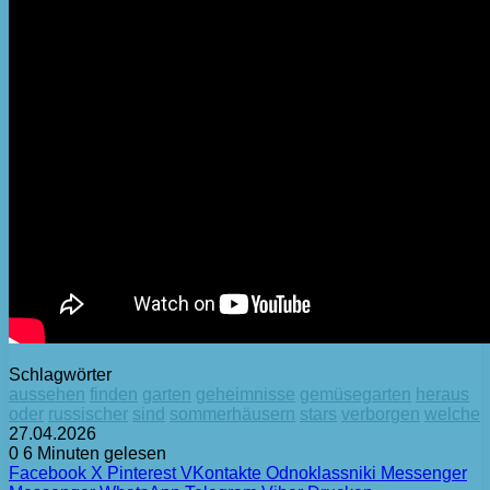
Schlagwörter
aussehen
finden
garten
geheimnisse
gemüsegarten
heraus
oder
russischer
sind
sommerhäusern
stars
verborgen
welche
27.04.2026
0
6 Minuten gelesen
Facebook
X
Pinterest
VKontakte
Odnoklassniki
Messenger