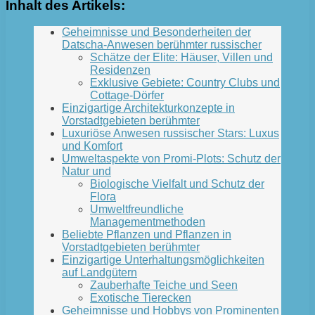
Inhalt des Artikels:
Geheimnisse und Besonderheiten der
Datscha-Anwesen berühmter russischer
Schätze der Elite: Häuser, Villen und
Residenzen
Exklusive Gebiete: Country Clubs und
Cottage-Dörfer
Einzigartige Architekturkonzepte in
Vorstadtgebieten berühmter
Luxuriöse Anwesen russischer Stars: Luxus
und Komfort
Umweltaspekte von Promi-Plots: Schutz der
Natur und
Biologische Vielfalt und Schutz der
Flora
Umweltfreundliche
Managementmethoden
Beliebte Pflanzen und Pflanzen in
Vorstadtgebieten berühmter
Einzigartige Unterhaltungsmöglichkeiten
auf Landgütern
Zauberhafte Teiche und Seen
Exotische Tierecken
Geheimnisse und Hobbys von Prominenten