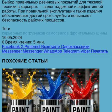
Выбор правильных резиновых покрытий для тяжелой
техники в карьерах — залог надежной и эффективной
работы. При правильной эксплуатации такие изделия
обеспечивают долгий срок службы и повышают
безопасность рабочих процессов.
Теги
карьерных
погрузчиков
самосвалов
фронтальных
шины
16.05.2024
0
Время чтения: 5 мин.
Facebook
X
Pinterest
Вконтакте
Одноклассники
Messenger
Messenger
WhatsApp
Telegram
Viber
Печатать
ПОХОЖИЕ СТАТЬИ