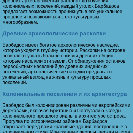
древних археологических раскопок до изучения
колониальных поселений, каждый уголок Барбадоса
предлагает возможность проникнуть в его уникальное
прошлое и познакомиться с его культурным
многообразием.
Древние археологические раскопки
Барбадос имеет богатое археологическое наследие,
которое уходит в глубину истории. Раскопки на острове
позволяют узнать больше о жизни древних общин,
которые населяли эти земли. От обнаружения останков
первобытных населений до древних индейских
поселений, археологические находки предлагают
уникальный взгляд на жизнь и культуру прошлых
поколений.
Колониальные поселения и их архитектура
Барбадос был колонизирован различными европейскими
державами, включая Британию и Португалию. Следы
колониального прошлого видны в архитектуре острова.
Прогулка по историческим районам Барбадоса
открывает перед вами красивые здания, построенные в
колониальном стиле. Изысканные дворцы, церкви и дома