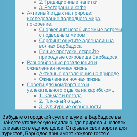
2. Традиционные напитки
3. Рестораны и кафе
Активный отдых на природе:
исследование подводного мира,
покорение..
Сноркелинг: незабываемые встречи
с подводным миром
Серфинг: ощутите адреналин на
волнах Барбадоса
Пешие прогулки: откройте
природные сокровища Барбадоса
Разнообразные развлечения и
оживленная ночная жизнь
Активные развлечения на природе
Оживленная ночная жизнь
Советы для комфортного и
увлекательного отдыха на карибском..
1. Климат и погода
2. Пляжный отдых
3. Культурные особенности
Забудьте о городской суете и шуме, в Барбадосе вы
найдете утопическую идиллию, где природа и человек
сливаются в единое целое. Открывая свои ворота для
туристов, Барбадос принимает каждого гостя с