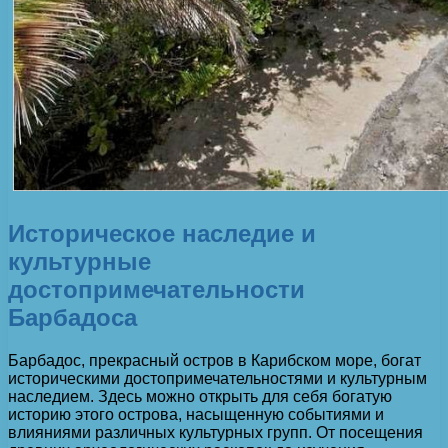
Историческое наследие и
культурные
достопримечательности
Барбадоса
Барбадос, прекрасный остров в Карибском море, богат
историческими достопримечательностями и культурным
наследием. Здесь можно открыть для себя богатую
историю этого острова, насыщенную событиями и
влияниями различных культурных групп. От посещения