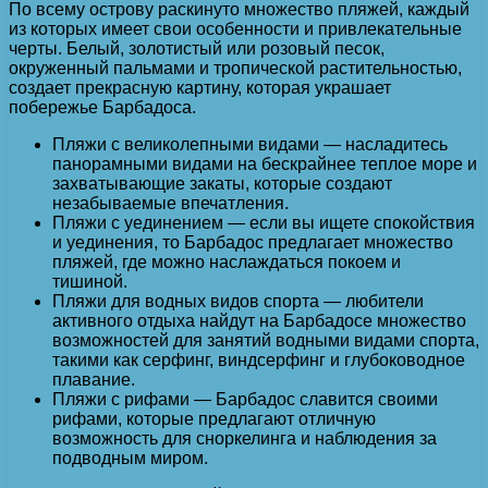
По всему острову раскинуто множество пляжей, каждый
из которых имеет свои особенности и привлекательные
черты. Белый, золотистый или розовый песок,
окруженный пальмами и тропической растительностью,
создает прекрасную картину, которая украшает
побережье Барбадоса.
Пляжи с великолепными видами — насладитесь
панорамными видами на бескрайнее теплое море и
захватывающие закаты, которые создают
незабываемые впечатления.
Пляжи с уединением — если вы ищете спокойствия
и уединения, то Барбадос предлагает множество
пляжей, где можно наслаждаться покоем и
тишиной.
Пляжи для водных видов спорта — любители
активного отдыха найдут на Барбадосе множество
возможностей для занятий водными видами спорта,
такими как серфинг, виндсерфинг и глубоководное
плавание.
Пляжи с рифами — Барбадос славится своими
рифами, которые предлагают отличную
возможность для сноркелинга и наблюдения за
подводным миром.