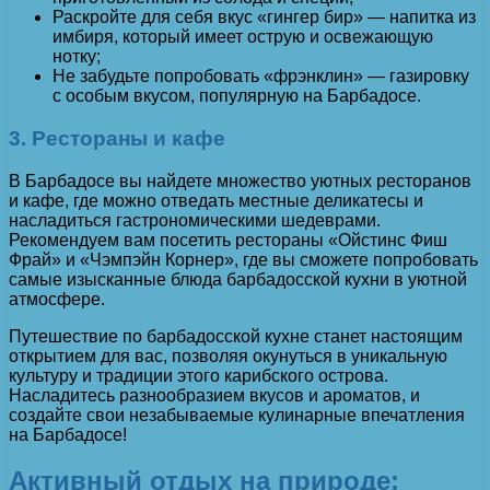
Раскройте для себя вкус «гингер бир» — напитка из
имбиря, который имеет острую и освежающую
нотку;
Не забудьте попробовать «фрэнклин» — газировку
с особым вкусом, популярную на Барбадосе.
3. Рестораны и кафе
В Барбадосе вы найдете множество уютных ресторанов
и кафе, где можно отведать местные деликатесы и
насладиться гастрономическими шедеврами.
Рекомендуем вам посетить рестораны «Ойстинс Фиш
Фрай» и «Чэмпэйн Корнер», где вы сможете попробовать
самые изысканные блюда барбадосской кухни в уютной
атмосфере.
Путешествие по барбадосской кухне станет настоящим
открытием для вас, позволяя окунуться в уникальную
культуру и традиции этого карибского острова.
Насладитесь разнообразием вкусов и ароматов, и
создайте свои незабываемые кулинарные впечатления
на Барбадосе!
Активный отдых на природе: