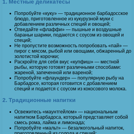
1. Местные деликатесы
Попробуйте «куку» — традиционное барбадосское
блюдо, приготовленное из кукурузной муки с
добавлением различных специй и овощей;
Отведайте «флаффи» — пышные и воздушные
бараньи шарики, подаются с соусом из овощей и
специй;
Не пропустите возможность попробовать «пай» —
пирог с мясом, рыбой или овощами, обжаренный до
золотистой корочки;
Раскройте для себя вкус «купфиш» — местной
рыбы, которую готовят различными способами:
жареной, запеченной или вареной;
Попробуйте «флаундер» — популярную рыбу на
Барбадосе, которая готовится с добавлением
специй и подается с соусом из кокосового молока.
2. Традиционные напитки
Освежитесь «маунтгейлом» — национальным
напитком Барбадоса, который представляет собой
смесь рома, лайма и лимонада;
Попробуйте «мальт» — безалкогольный напиток,
приготовленный из солода и специй;