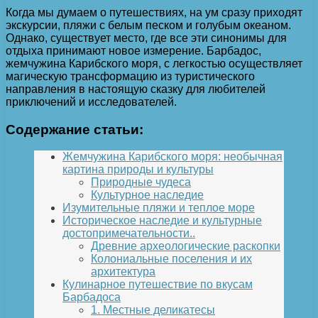
Когда мы думаем о путешествиях, на ум сразу приходят
экскурсии, пляжи с белым песком и голубым океаном.
Однако, существует место, где все эти синонимы для
отдыха принимают новое измерение. Барбадос,
жемчужина Карибского моря, с легкостью осуществляет
магическую трансформацию из туристического
направления в настоящую сказку для любителей
приключений и исследователей.
Содержание статьи:
Жемчужина Карибского моря: необычная
картина природы и культуры
Природные чудеса
Культурное наследие
Изумительные пляжи и теплое море
Историческое наследие и культурные
достопримечательности..
Древние археологические раскопки
Колониальные поселения и их
архитектура
Кулинарное путешествие по вкусам
Барбадоса
1. Местные деликатесы