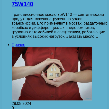
75W140
Трансмиссионное масло 75W140 — синтетический
продукт для тяжелонагруженных узлов
трансмиссии. Его применяют в мостах, раздаточных
коробках и дифференциалах внедорожников,
грузовых автомобилей и спецтехники, работающих
в условиях высоких нагрузок. Заказать масло…
Прочее
28.08.2024
0