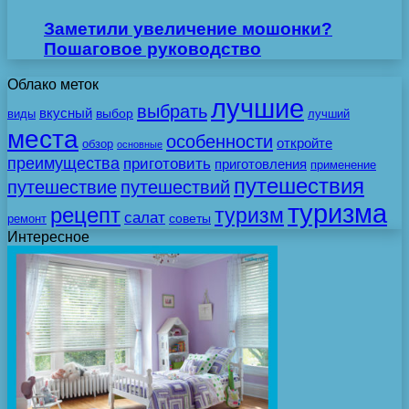
Заметили увеличение мошонки?
Пошаговое руководство
Облако меток
лучшие
выбрать
вкусный
выбор
виды
лучший
места
особенности
откройте
обзор
основные
преимущества
приготовить
приготовления
применение
путешествия
путешествие
путешествий
туризма
рецепт
туризм
салат
советы
ремонт
Интересное