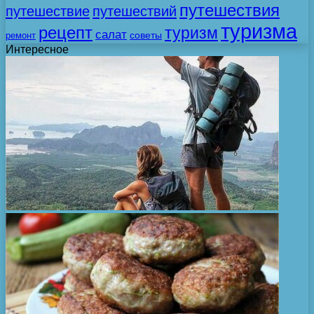
путешествия
путешествие
путешествий
туризма
рецепт
туризм
салат
советы
ремонт
Интересное