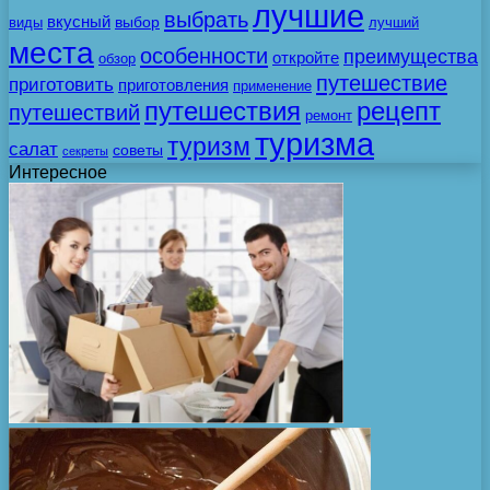
лучшие
выбрать
вкусный
выбор
виды
лучший
места
особенности
преимущества
откройте
обзор
путешествие
приготовить
приготовления
применение
путешествия
рецепт
путешествий
ремонт
туризма
туризм
салат
советы
секреты
Интересное