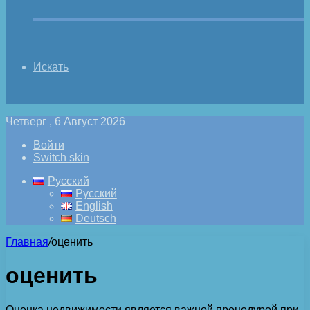
Искать
Четверг , 6 Август 2026
Войти
Switch skin
Русский
Русский
English
Deutsch
Главная
/
оценить
оценить
Оценка недвижимости является важной процедурой при