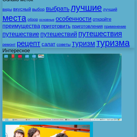
лучшие
выбрать
вкусный
выбор
виды
лучший
места
особенности
откройте
обзор
основные
преимущества
приготовить
приготовления
применение
путешествия
путешествие
путешествий
туризма
рецепт
туризм
салат
советы
ремонт
Интересное