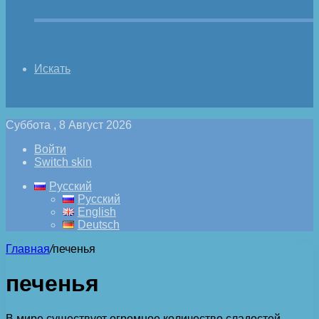
Искать
Суббота , 8 Август 2026
Войти
Switch skin
Русский
Русский
English
Deutsch
Главная
/
печенья
печенья
В мире существует огромное количество сладостей,