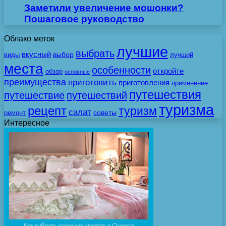
Заметили увеличение мошонки?
Пошаговое руководство
Облако меток
лучшие
выбрать
вкусный
выбор
виды
лучший
места
особенности
откройте
обзор
основные
преимущества
приготовить
приготовления
применение
путешествия
путешествие
путешествий
туризма
рецепт
туризм
салат
советы
ремонт
Интересное