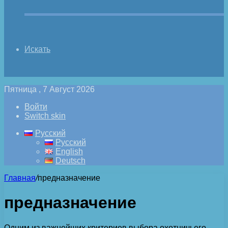
Искать
Пятница , 7 Август 2026
Войти
Switch skin
Русский
Русский
English
Deutsch
Главная
/
предназначение
предназначение
Одним из важнейших критериев выбора охотничьего