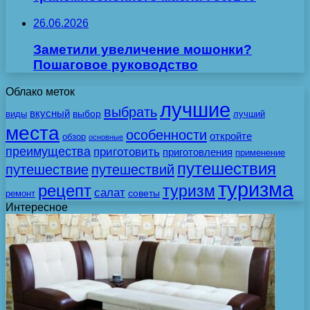
26.06.2026
Заметили увеличение мошонки?
Пошаговое руководство
Облако меток
лучшие
выбрать
вкусный
выбор
виды
лучший
места
особенности
откройте
обзор
основные
преимущества
приготовить
приготовления
применение
путешествия
путешествие
путешествий
туризма
рецепт
туризм
салат
советы
ремонт
Интересное