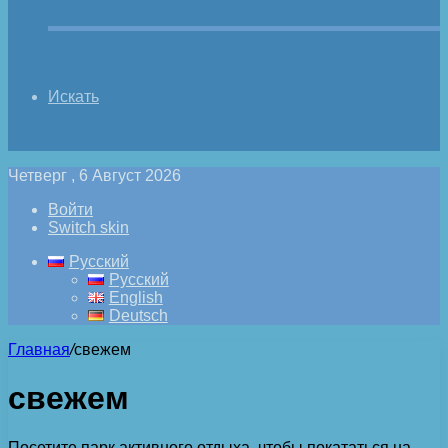
Искать
Четверг , 6 Август 2026
Войти
Switch skin
Русский
Русский
English
Deutsch
Главная
/
свежем
свежем
Посетите парк активного отдыха, чтобы покататься на