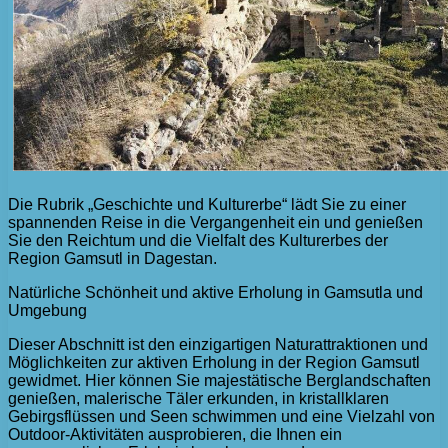
Die Rubrik „Geschichte und Kulturerbe“ lädt Sie zu einer
spannenden Reise in die Vergangenheit ein und genießen
Sie den Reichtum und die Vielfalt des Kulturerbes der
Region Gamsutl in Dagestan.
Natürliche Schönheit und aktive Erholung in Gamsutla und
Umgebung
Dieser Abschnitt ist den einzigartigen Naturattraktionen und
Möglichkeiten zur aktiven Erholung in der Region Gamsutl
gewidmet. Hier können Sie majestätische Berglandschaften
genießen, malerische Täler erkunden, in kristallklaren
Gebirgsflüssen und Seen schwimmen und eine Vielzahl von
Outdoor-Aktivitäten ausprobieren, die Ihnen ein