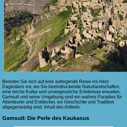
Bereiten Sie sich auf eine aufregende Reise ins Herz
Dagestans vor, wo Sie beeindruckende Naturlandschaften,
eine reiche Kultur und unvergessliche Erlebnisse erwarten.
Gamsutl und seine Umgebung sind ein wahres Paradies für
Abenteurer und Entdecker, wo Geschichte und Tradition
allgegenwärtig sind. Inhalt des Artikels:
Gamsutl: Die Perle des Kaukasus