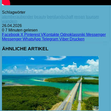
Schlagwörter
atemberaubender
beauty
berglandschaft
reisen
tourism
wandern
26.04.2026
0
7 Minuten gelesen
Facebook
X
Pinterest
VKontakte
Odnoklassniki
Messenger
Messenger
WhatsApp
Telegram
Viber
Drucken
ÄHNLICHE ARTIKEL