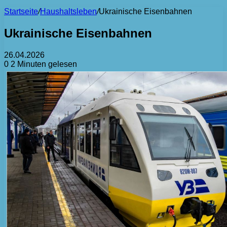
Startseite
/
Haushaltsleben
/
Ukrainische Eisenbahnen
Ukrainische Eisenbahnen
26.04.2026
0
2 Minuten gelesen