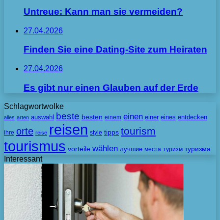
Untreue: Kann man sie vermeiden?
27.04.2026
Finden Sie eine Dating-Site zum Heiraten
27.04.2026
Es gibt nur einen Glauben auf der Erde
Schlagwortwolke
beste
einen
besten
auswahl
einem
einer
eines
entdecken
alles
arten
reisen
tourism
orte
tipps
ihre
style
reise
tourismus
wählen
vorteile
лучшие
туризма
места
туризм
Interessant