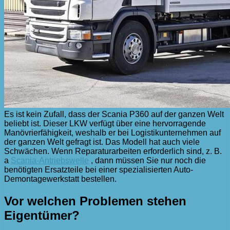
Es ist kein Zufall, dass der Scania P360 auf der ganzen Welt
beliebt ist. Dieser LKW verfügt über eine hervorragende
Manövrierfähigkeit, weshalb er bei Logistikunternehmen auf
der ganzen Welt gefragt ist. Das Modell hat auch viele
Schwächen. Wenn Reparaturarbeiten erforderlich sind, z. B.
a
Scania-Antriebswelle
, dann müssen Sie nur noch die
benötigten Ersatzteile bei einer spezialisierten Auto-
Demontagewerkstatt bestellen.
Vor welchen Problemen stehen
Eigentümer?