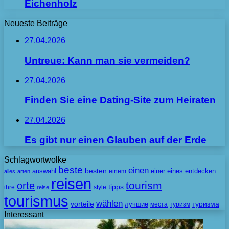
Eichenholz
Neueste Beiträge
27.04.2026
Untreue: Kann man sie vermeiden?
27.04.2026
Finden Sie eine Dating-Site zum Heiraten
27.04.2026
Es gibt nur einen Glauben auf der Erde
Schlagwortwolke
beste
einen
besten
auswahl
einem
einer
eines
entdecken
alles
arten
reisen
tourism
orte
tipps
ihre
style
reise
tourismus
wählen
vorteile
лучшие
туризма
места
туризм
Interessant