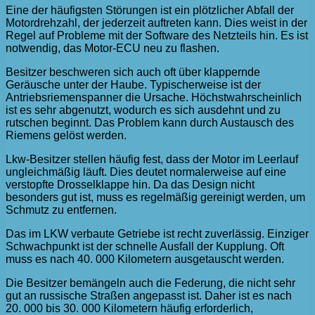
Eine der häufigsten Störungen ist ein plötzlicher Abfall der
Motordrehzahl, der jederzeit auftreten kann. Dies weist in der
Regel auf Probleme mit der Software des Netzteils hin. Es ist
notwendig, das Motor-ECU neu zu flashen.
Besitzer beschweren sich auch oft über klappernde
Geräusche unter der Haube. Typischerweise ist der
Antriebsriemenspanner die Ursache. Höchstwahrscheinlich
ist es sehr abgenutzt, wodurch es sich ausdehnt und zu
rutschen beginnt. Das Problem kann durch Austausch des
Riemens gelöst werden.
Lkw-Besitzer stellen häufig fest, dass der Motor im Leerlauf
ungleichmäßig läuft. Dies deutet normalerweise auf eine
verstopfte Drosselklappe hin. Da das Design nicht
besonders gut ist, muss es regelmäßig gereinigt werden, um
Schmutz zu entfernen.
Das im LKW verbaute Getriebe ist recht zuverlässig. Einziger
Schwachpunkt ist der schnelle Ausfall der Kupplung. Oft
muss es nach 40. 000 Kilometern ausgetauscht werden.
Die Besitzer bemängeln auch die Federung, die nicht sehr
gut an russische Straßen angepasst ist. Daher ist es nach
20. 000 bis 30. 000 Kilometern häufig erforderlich,