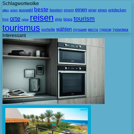
Schlagwortwolke
beste
einen
besten
auswahl
einem
einer
eines
entdecken
alles
arten
reisen
tourism
orte
tipps
ihre
style
reise
tourismus
wählen
vorteile
лучшие
туризма
места
туризм
Interessant