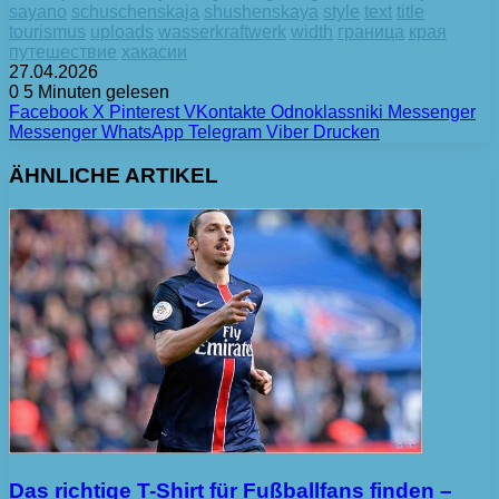
sayano
schuschenskaja
shushenskaya
style
text
title
tourismus
uploads
wasserkraftwerk
width
граница
края
путешествие
хакасии
27.04.2026
0
5 Minuten gelesen
Facebook
X
Pinterest
VKontakte
Odnoklassniki
Messenger
Messenger
WhatsApp
Telegram
Viber
Drucken
ÄHNLICHE ARTIKEL
Das richtige T-Shirt für Fußballfans finden –