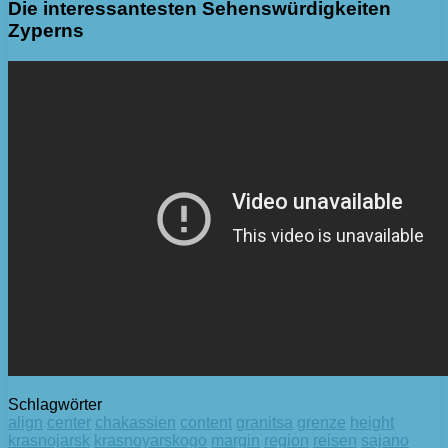
Die interessantesten Sehenswürdigkeiten
Zyperns
Schlagwörter
align
center
chakassien
content
granitsa
grenze
height
krasnojarsk
krasnoyarskogo
margin
region
reisen
sajano