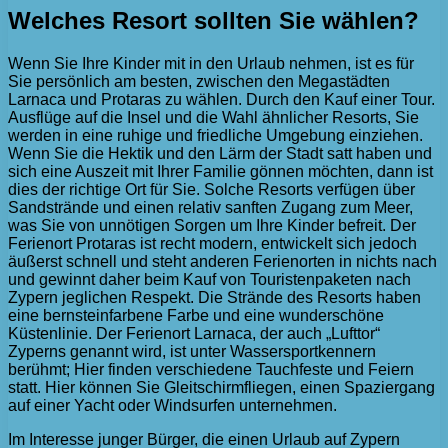
Welches Resort sollten Sie wählen?
Wenn Sie Ihre Kinder mit in den Urlaub nehmen, ist es für
Sie persönlich am besten, zwischen den Megastädten
Larnaca und Protaras zu wählen. Durch den Kauf einer Tour.
Ausflüge auf die Insel und die Wahl ähnlicher Resorts, Sie
werden in eine ruhige und friedliche Umgebung einziehen.
Wenn Sie die Hektik und den Lärm der Stadt satt haben und
sich eine Auszeit mit Ihrer Familie gönnen möchten, dann ist
dies der richtige Ort für Sie. Solche Resorts verfügen über
Sandstrände und einen relativ sanften Zugang zum Meer,
was Sie von unnötigen Sorgen um Ihre Kinder befreit. Der
Ferienort Protaras ist recht modern, entwickelt sich jedoch
äußerst schnell und steht anderen Ferienorten in nichts nach
und gewinnt daher beim Kauf von Touristenpaketen nach
Zypern jeglichen Respekt. Die Strände des Resorts haben
eine bernsteinfarbene Farbe und eine wunderschöne
Küstenlinie. Der Ferienort Larnaca, der auch „Lufttor“
Zyperns genannt wird, ist unter Wassersportkennern
berühmt; Hier finden verschiedene Tauchfeste und Feiern
statt. Hier können Sie Gleitschirmfliegen, einen Spaziergang
auf einer Yacht oder Windsurfen unternehmen.
Im Interesse junger Bürger, die einen Urlaub auf Zypern