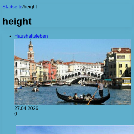
Startseite
/
height
height
Haushaltsleben
27.04.2026
0