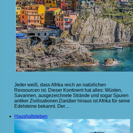
Jeder weiß, dass Afrika reich an natürlichen
Ressourcen ist. Dieser Kontinent hat alles: Wüsten,
Savannen, ausgezeichnete Strände und sogar Spuren
antiker Zivilisationen.Darüber hinaus ist Afrika für seine
Edelsteine ​​bekannt. Der…
Haushaltsleben