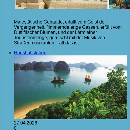
Majestätische Gebäude, erfüllt vom Geist der
Vergangenheit, flimmernde enge Gassen, erfüllt vom
Duft frischer Blumen, und der Lärm einer
Touristenmenge, gemischt mit der Musik von
Straßenmusikanten – all das ist…
Haushaltsleben
27.04.2026
0