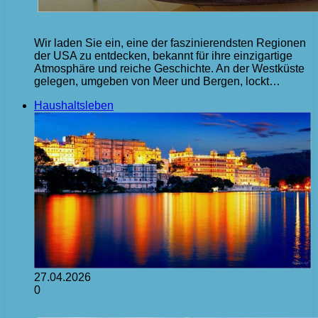
Wir laden Sie ein, eine der faszinierendsten Regionen
der USA zu entdecken, bekannt für ihre einzigartige
Atmosphäre und reiche Geschichte. An der Westküste
gelegen, umgeben von Meer und Bergen, lockt…
Haushaltsleben
27.04.2026
0