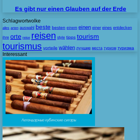
Es gibt nur einen Glauben auf der Erde
Schlagwortwolke
beste
einen
besten
auswahl
einem
einer
eines
entdecken
alles
arten
reisen
tourism
orte
tipps
ihre
style
reise
tourismus
wählen
vorteile
лучшие
туризма
места
туризм
Interessant