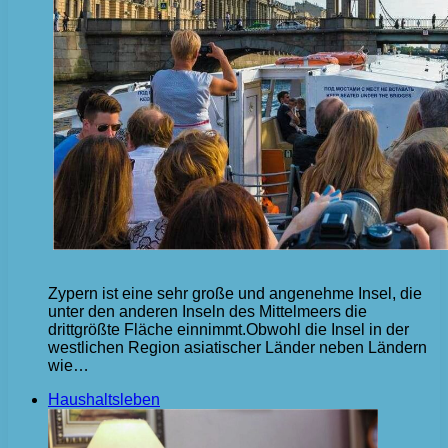
Zypern ist eine sehr große und angenehme Insel, die
unter den anderen Inseln des Mittelmeers die
drittgrößte Fläche einnimmt.Obwohl die Insel in der
westlichen Region asiatischer Länder neben Ländern
wie…
Haushaltsleben