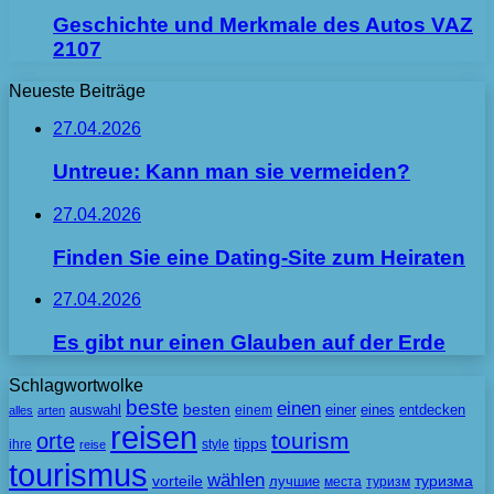
Geschichte und Merkmale des Autos VAZ
2107
Neueste Beiträge
27.04.2026
Untreue: Kann man sie vermeiden?
27.04.2026
Finden Sie eine Dating-Site zum Heiraten
27.04.2026
Es gibt nur einen Glauben auf der Erde
Schlagwortwolke
beste
einen
besten
auswahl
einem
einer
eines
entdecken
alles
arten
reisen
tourism
orte
tipps
ihre
style
reise
tourismus
wählen
vorteile
лучшие
туризма
места
туризм