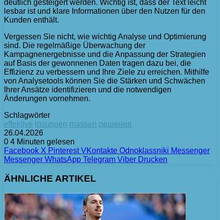
deutlich gesteigert werden. Wichtig ist, dass der Text leicht
lesbar ist und klare Informationen über den Nutzen für den
Kunden enthält.
Vergessen Sie nicht, wie wichtig Analyse und Optimierung
sind. Die regelmäßige Überwachung der
Kampagnenergebnisse und die Anpassung der Strategien
auf Basis der gewonnenen Daten tragen dazu bei, die
Effizienz zu verbessern und Ihre Ziele zu erreichen. Mithilfe
von Analysetools können Sie die Stärken und Schwächen
Ihrer Ansätze identifizieren und die notwendigen
Änderungen vornehmen.
Schlagwörter
effektive
lösungen
massen
решения
26.04.2026
0
4 Minuten gelesen
Facebook
X
Pinterest
VKontakte
Odnoklassniki
Messenger
Messenger
WhatsApp
Telegram
Viber
Drucken
ÄHNLICHE ARTIKEL