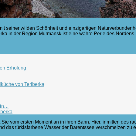
it seiner wilden Schönheit und einzigartigen Naturverbundenhei
erka in der Region Murmansk ist eine wahre Perle des Nordens
hen Erholung
lküche von Teriberka
 in…
iberka
 Sie vom ersten Moment an in ihren Bann. Hier, inmitten des ra
d das türkisfarbene Wasser der Barentssee verschmelzen zu ei