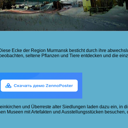
r. Diese Ecke der Region Murmansk besticht durch ihre abwechsl
eobachten, seltene Pflanzen und Tiere entdecken und die einz
 Steinkirchen und Überreste alter Siedlungen laden dazu ein, i
nen Museen mit Artefakten und Ausstellungsstücken besuchen, d