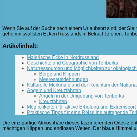
Wenn Sie auf der Suche nach einem Urlaubsort sind, der Sie m
geheimnisvollsten Ecken Russlands in Betracht ziehen. Terib
Artikelinhalt:
Malerische Ecke in Nordrussland
Geschichte und Geographie von Teriberka
Naturressourcen und Möglichkeiten zur ökologisc
Berge und Klippen
Meeresausdehnungen
Kulturelle Merkmale und der Reichtum der Nationa
Angeln und Kreuzfahrten
Angeln in der Umgebung von Teriberka
Kreuzfahrten
Möglichkeiten für aktive Erholung und Extremsport
Praktische Tipps für eine Reise ins aufregende Ter
Die einzigartige Atmosphäre dieses faszinierenden Ortes zieht
mächtigen Klippen und endlosen Weiten. Der blaue Himmel un