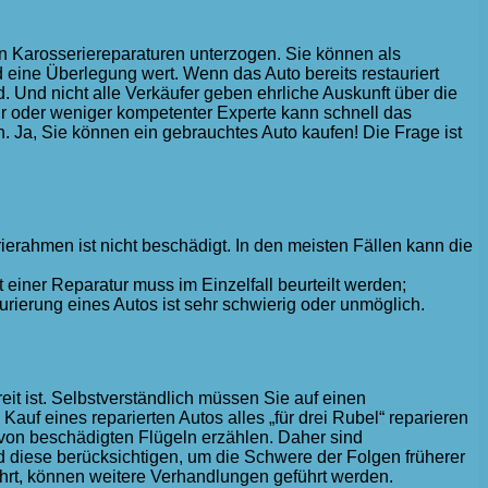
en Karosseriereparaturen unterzogen. Sie können als
d eine Überlegung wert. Wenn das Auto bereits restauriert
d. Und nicht alle Verkäufer geben ehrliche Auskunft über die
hr oder weniger kompetenter Experte kann schnell das
 Ja, Sie können ein gebrauchtes Auto kaufen! Die Frage ist
ierahmen ist nicht beschädigt. In den meisten Fällen kann die
 einer Reparatur muss im Einzelfall beurteilt werden;
ierung eines Autos ist sehr schwierig oder unmöglich.
it ist. Selbstverständlich müssen Sie auf einen
uf eines reparierten Autos alles „für drei Rubel“ reparieren
 von beschädigten Flügeln erzählen. Daher sind
 diese berücksichtigen, um die Schwere der Folgen früherer
ührt, können weitere Verhandlungen geführt werden.