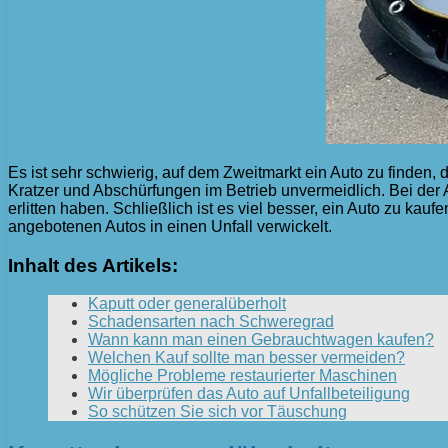
Es ist sehr schwierig, auf dem Zweitmarkt ein Auto zu finden, 
Kratzer und Abschürfungen im Betrieb unvermeidlich. Bei der
erlitten haben. Schließlich ist es viel besser, ein Auto zu kau
angebotenen Autos in einen Unfall verwickelt.
Inhalt des Artikels:
Kaputt oder generalüberholt
Schadensarten nach Schweregrad
Wann kann man einen Gebrauchtwagen kaufen?
Welchen Kauf sollte man besser vermeiden?
Mögliche Probleme restaurierter Maschinen
Wir überprüfen das Auto auf Unfallbeteiligung
So schützen Sie sich vor Täuschung