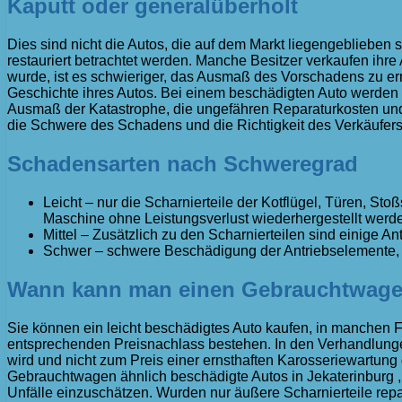
Kaputt oder generalüberholt
Dies sind nicht die Autos, die auf dem Markt liegengeblieben
restauriert betrachtet werden. Manche Besitzer verkaufen ihre
wurde, ist es schwieriger, das Ausmaß des Vorschadens zu ermi
Geschichte ihres Autos. Bei einem beschädigten Auto werden 
Ausmaß der Katastrophe, die ungefähren Reparaturkosten und d
die Schwere des Schadens und die Richtigkeit des Verkäufers
Schadensarten nach Schweregrad
Leicht – nur die Scharnierteile der Kotflügel, Türen, S
Maschine ohne Leistungsverlust wiederhergestellt werd
Mittel – Zusätzlich zu den Scharnierteilen sind einige A
Schwer – schwere Beschädigung der Antriebselemente, Ve
Wann kann man einen Gebrauchtwage
Sie können ein leicht beschädigtes Auto kaufen, in manchen Fä
entsprechenden Preisnachlass bestehen. In den Verhandlungen 
wird und nicht zum Preis einer ernsthaften Karosseriewartung
Gebrauchtwagen ähnlich beschädigte Autos in Jekaterinburg ,
Unfälle einzuschätzen. Wurden nur äußere Scharnierteile repa