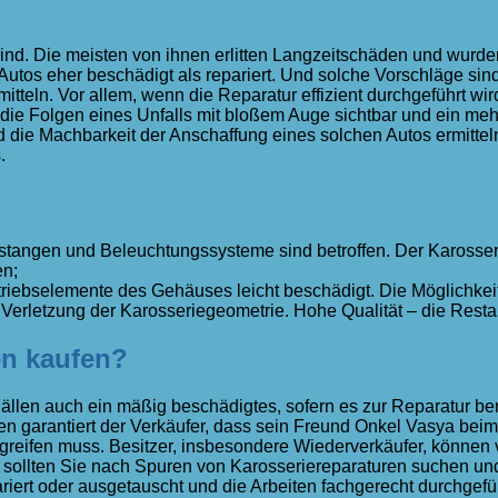
 sind. Die meisten von ihnen erlitten Langzeitschäden und wurd
 Autos eher beschädigt als repariert. Und solche Vorschläge sin
tteln. Vor allem, wenn die Reparatur effizient durchgeführt wir
die Folgen eines Unfalls mit bloßem Auge sichtbar und ein me
ie Machbarkeit der Anschaffung eines solchen Autos ermitteln.
.
toßstangen und Beleuchtungssysteme sind betroffen. Der Karosser
en;
ntriebselemente des Gehäuses leicht beschädigt. Die Möglichkeit
rletzung der Karosseriegeometrie. Hohe Qualität – die Restaur
n kaufen?
llen auch ein mäßig beschädigtes, sofern es zur Reparatur bere
garantiert der Verkäufer, dass sein Freund Onkel Vasya beim Ka
 greifen muss. Besitzer, insbesondere Wiederverkäufer, können
 sollten Sie nach Spuren von Karosseriereparaturen suchen und
riert oder ausgetauscht und die Arbeiten fachgerecht durchgef