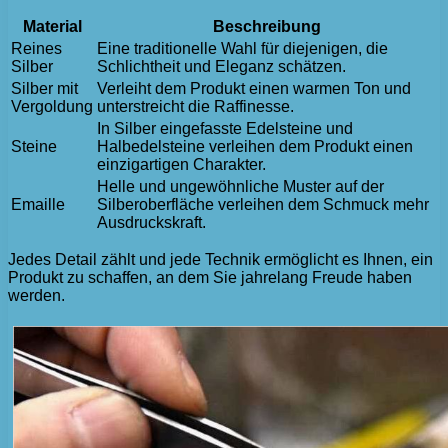
Material
Beschreibung
Reines
Eine traditionelle Wahl für diejenigen, die
Silber
Schlichtheit und Eleganz schätzen.
Silber mit
Verleiht dem Produkt einen warmen Ton und
Vergoldung
unterstreicht die Raffinesse.
In Silber eingefasste Edelsteine ​​und
Steine
Halbedelsteine ​​verleihen dem Produkt einen
einzigartigen Charakter.
Helle und ungewöhnliche Muster auf der
Emaille
Silberoberfläche verleihen dem Schmuck mehr
Ausdruckskraft.
Jedes Detail zählt und jede Technik ermöglicht es Ihnen, ein
Produkt zu schaffen, an dem Sie jahrelang Freude haben
werden.