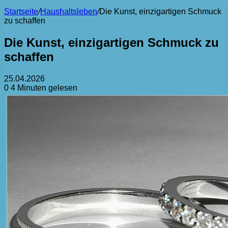
Startseite
/
Haushaltsleben
/
Die Kunst, einzigartigen Schmuck
zu schaffen
Die Kunst, einzigartigen Schmuck zu
schaffen
25.04.2026
0
4 Minuten gelesen