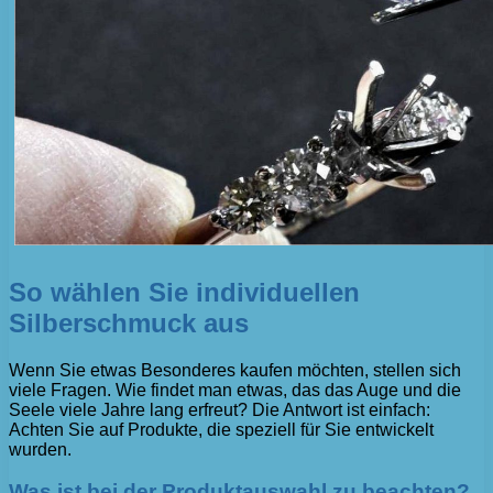
So wählen Sie individuellen
Silberschmuck aus
Wenn Sie etwas Besonderes kaufen möchten, stellen sich
viele Fragen. Wie findet man etwas, das das Auge und die
Seele viele Jahre lang erfreut? Die Antwort ist einfach:
Achten Sie auf Produkte, die speziell für Sie entwickelt
wurden.
Was ist bei der Produktauswahl zu beachten?