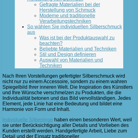
Gefragte Materialien bei der
Herstellung von Schmuck
Moderne und traditionelle
Verarbeitungstechniken
So wählen Sie individuellen Silberschmuck
aus
Was ist bei der Produktauswahl zu
beachten?
Beliebte Materialien und Techniken
Stil und Design definieren
Auswahl von Materialien und
Techniken
Nach Ihren Vorstellungen gefertigter Silberschmuck wird
nicht nur zu einem Accessoire, sondern zu einem wahren
Spiegelbild Ihrer inneren Welt. Die Inspiration des Künstlers
und Ihre Wünsche verschmelzen zu Produkten, die die
Individualität betonen und das Bild vervollständigen. Jedes
Element, jede Linie hat eine Bedeutung und bildet eine
Harmonie von Form und Inhalt.
Individuelle Silberringe
haben einen besonderen Wert, weil
sie unter Berücksichtigung aller Details und Vorlieben des
Kunden erstellt werden. Handgefertigte Arbeit, Liebe zum
Detail und der Einsatz traditioneller