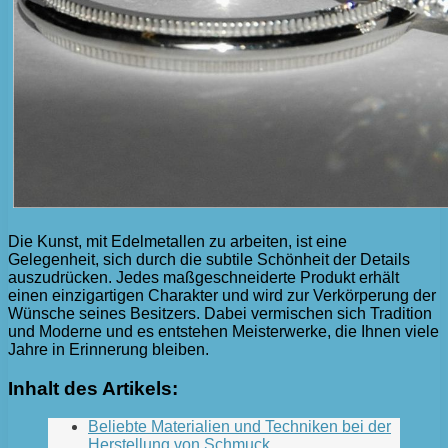
Die Kunst, mit Edelmetallen zu arbeiten, ist eine
Gelegenheit, sich durch die subtile Schönheit der Details
auszudrücken. Jedes maßgeschneiderte Produkt erhält
einen einzigartigen Charakter und wird zur Verkörperung der
Wünsche seines Besitzers. Dabei vermischen sich Tradition
und Moderne und es entstehen Meisterwerke, die Ihnen viele
Jahre in Erinnerung bleiben.
Inhalt des Artikels:
Beliebte Materialien und Techniken bei der
Herstellung von Schmuck