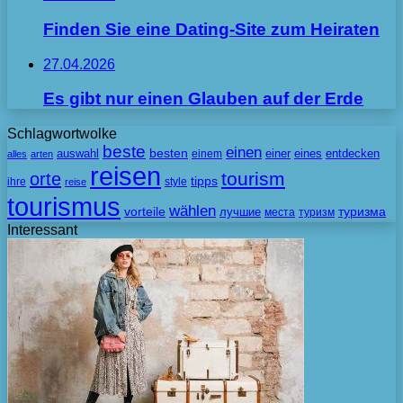
Finden Sie eine Dating-Site zum Heiraten
27.04.2026
Es gibt nur einen Glauben auf der Erde
Schlagwortwolke
beste
einen
besten
auswahl
einem
einer
eines
entdecken
alles
arten
reisen
tourism
orte
tipps
ihre
style
reise
tourismus
wählen
vorteile
лучшие
туризма
места
туризм
Interessant