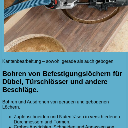
Kantenbearbeitung – sowohl gerade als auch gebogen.
Bohren von Befestigungslöchern für
Dübel, Türschlösser und andere
Beschläge.
Bohren und Ausdrehen von geraden und gebogenen
Löchern.
Zapfenschneiden und Nutenfräsen in verschiedenen
Durchmessern und Formen.
Grobes Ausrichten, Schneiden und Anpassen von