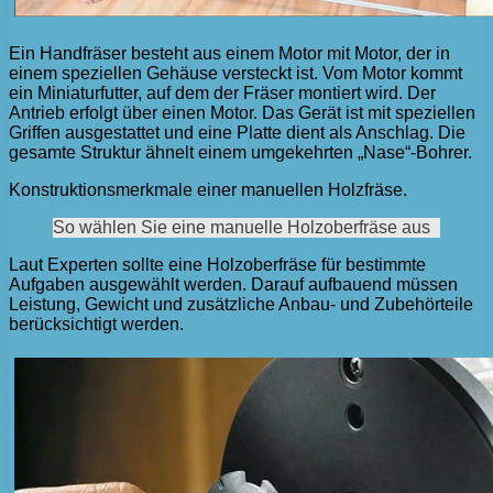
Ein Handfräser besteht aus einem Motor mit Motor, der in
einem speziellen Gehäuse versteckt ist. Vom Motor kommt
ein Miniaturfutter, auf dem der Fräser montiert wird. Der
Antrieb erfolgt über einen Motor. Das Gerät ist mit speziellen
Griffen ausgestattet und eine Platte dient als Anschlag. Die
gesamte Struktur ähnelt einem umgekehrten „Nase“-Bohrer.
Konstruktionsmerkmale einer manuellen Holzfräse.
So wählen Sie eine manuelle Holzoberfräse aus
Laut Experten sollte eine Holzoberfräse für bestimmte
Aufgaben ausgewählt werden. Darauf aufbauend müssen
Leistung, Gewicht und zusätzliche Anbau- und Zubehörteile
berücksichtigt werden.