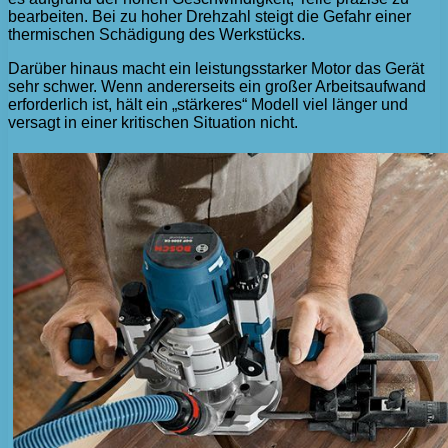
bearbeiten. Bei zu hoher Drehzahl steigt die Gefahr einer
thermischen Schädigung des Werkstücks.
Darüber hinaus macht ein leistungsstarker Motor das Gerät
sehr schwer. Wenn andererseits ein großer Arbeitsaufwand
erforderlich ist, hält ein „stärkeres“ Modell viel länger und
versagt in einer kritischen Situation nicht.