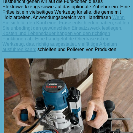
Testbericht gehen wir auf die Funktionen dieses
Elektrowerkzeugs sowie auf das optionale Zubehör ein. Eine
Fräse ist ein vielseitiges Werkzeug für alle, die gerne mit
Holz arbeiten. Anwendungsbereich von Handfräsen
Wenn
Sie sich für den Kauf einer Fräse entschieden haben, sollten
Sie unbedingt den gewünschten Einsatzzweck festlegen.
Kosten und Lebensdauer hängen von den richtigen
Funktionen ab. Eine handgeführte Oberfräse ist ein
Werkzeug, das, richtig ausgestattet, vielfältige Arbeiten
ausführen kann:
schleifen und Polieren von Produkten.