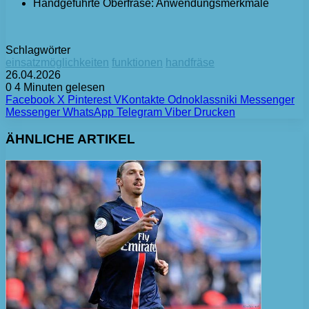
Handgeführte Oberfräse: Anwendungsmerkmale
Schlagwörter
einsatzmöglichkeiten
funktionen
handfräse
26.04.2026
0
4 Minuten gelesen
Facebook
X
Pinterest
VKontakte
Odnoklassniki
Messenger
Messenger
WhatsApp
Telegram
Viber
Drucken
ÄHNLICHE ARTIKEL