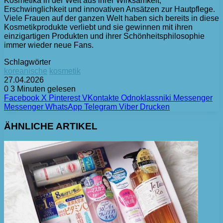
Kosmetika in der Welt aus ihrer Wirksamkeit,
Erschwinglichkeit und innovativen Ansätzen zur Hautpflege.
Viele Frauen auf der ganzen Welt haben sich bereits in diese
Kosmetikprodukte verliebt und sie gewinnen mit ihren
einzigartigen Produkten und ihrer Schönheitsphilosophie
immer wieder neue Fans.
Schlagwörter
koreanische
kosmetik
27.04.2026
0
3 Minuten gelesen
Facebook
X
Pinterest
VKontakte
Odnoklassniki
Messenger
Messenger
WhatsApp
Telegram
Viber
Drucken
ÄHNLICHE ARTIKEL