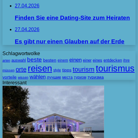
27.04.2026
Finden Sie eine Dating-Site zum Heiraten
27.04.2026
Es gibt nur einen Glauben auf der Erde
Schlagwortwolke
beste
einen
besten
auswahl
einem
einer
eines
entdecken
ihre
arten
tourismus
reisen
tourism
orte
tipps
style
müssen
wählen
vorteile
лучшие
туризма
места
туризм
wissen
Interessant