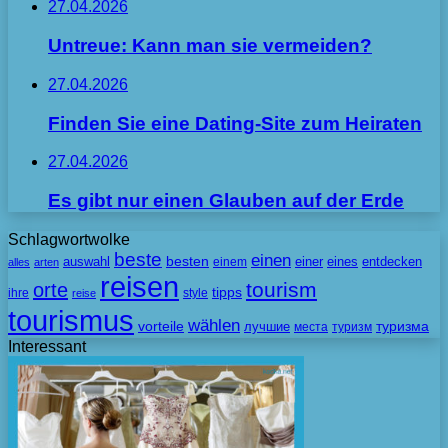
27.04.2026
Untreue: Kann man sie vermeiden?
27.04.2026
Finden Sie eine Dating-Site zum Heiraten
27.04.2026
Es gibt nur einen Glauben auf der Erde
Schlagwortwolke
beste
einen
besten
auswahl
einem
einer
eines
entdecken
alles
arten
reisen
tourism
orte
tipps
ihre
style
reise
tourismus
wählen
vorteile
лучшие
туризма
места
туризм
Interessant