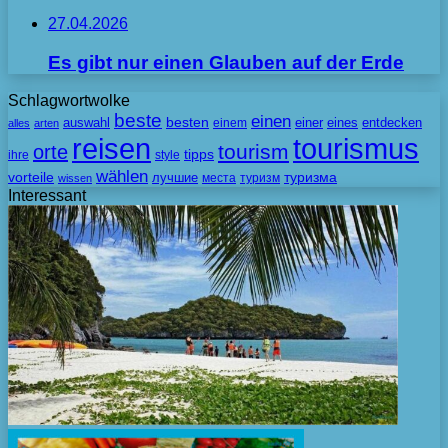
27.04.2026
Es gibt nur einen Glauben auf der Erde
Schlagwortwolke
beste
einen
besten
auswahl
einem
einer
eines
entdecken
alles
arten
tourismus
reisen
tourism
orte
tipps
ihre
style
wählen
vorteile
лучшие
туризма
места
туризм
wissen
Interessant