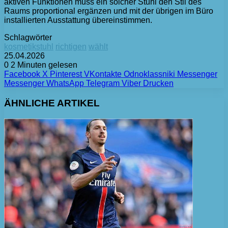
aktiven Funktionen muss ein solcher Stuhl den Stil des
Raums proportional ergänzen und mit der übrigen im Büro
installierten Ausstattung übereinstimmen.
Schlagwörter
kosmetikstuhl
richtigen
wählt
25.04.2026
0
2 Minuten gelesen
Facebook
X
Pinterest
VKontakte
Odnoklassniki
Messenger
Messenger
WhatsApp
Telegram
Viber
Drucken
ÄHNLICHE ARTIKEL