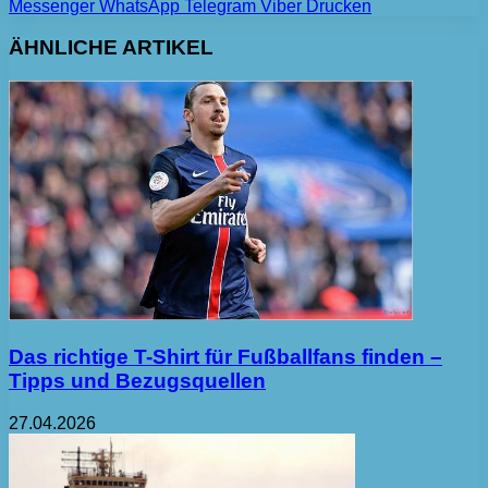
Messenger
WhatsApp
Telegram
Viber
Drucken
ÄHNLICHE ARTIKEL
Das richtige T-Shirt für Fußballfans finden –
Tipps und Bezugsquellen
27.04.2026