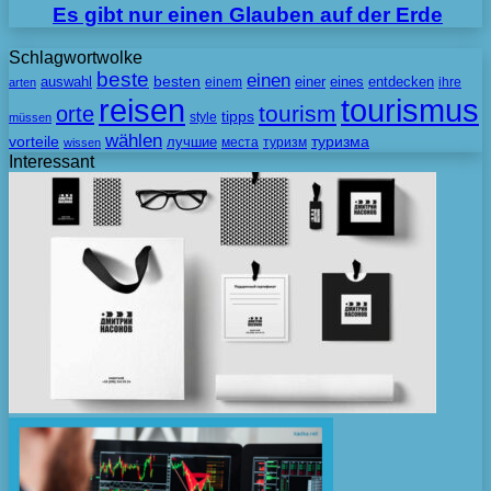
Es gibt nur einen Glauben auf der Erde
Schlagwortwolke
beste
einen
besten
auswahl
einem
einer
eines
entdecken
ihre
arten
tourismus
reisen
tourism
orte
tipps
style
müssen
wählen
vorteile
лучшие
туризма
места
туризм
wissen
Interessant