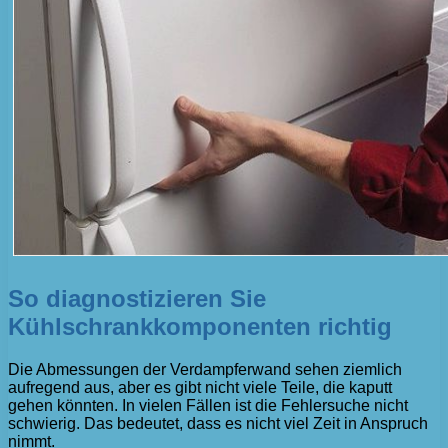
So diagnostizieren Sie
Kühlschrankkomponenten richtig
Die Abmessungen der Verdampferwand sehen ziemlich
aufregend aus, aber es gibt nicht viele Teile, die kaputt
gehen könnten. In vielen Fällen ist die Fehlersuche nicht
schwierig. Das bedeutet, dass es nicht viel Zeit in Anspruch
nimmt.