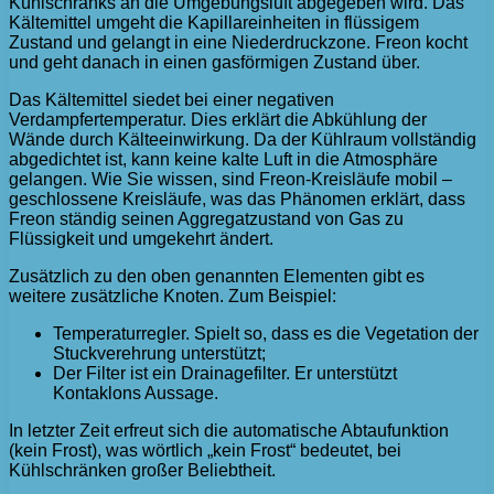
Kühlschranks an die Umgebungsluft abgegeben wird. Das
Kältemittel umgeht die Kapillareinheiten in flüssigem
Zustand und gelangt in eine Niederdruckzone. Freon kocht
und geht danach in einen gasförmigen Zustand über.
Das Kältemittel siedet bei einer negativen
Verdampfertemperatur. Dies erklärt die Abkühlung der
Wände durch Kälteeinwirkung. Da der Kühlraum vollständig
abgedichtet ist, kann keine kalte Luft in die Atmosphäre
gelangen. Wie Sie wissen, sind Freon-Kreisläufe mobil –
geschlossene Kreisläufe, was das Phänomen erklärt, dass
Freon ständig seinen Aggregatzustand von Gas zu
Flüssigkeit und umgekehrt ändert.
Zusätzlich zu den oben genannten Elementen gibt es
weitere zusätzliche Knoten. Zum Beispiel:
Temperaturregler. Spielt so, dass es die Vegetation der
Stuckverehrung unterstützt;
Der Filter ist ein Drainagefilter. Er unterstützt
Kontaklons Aussage.
In letzter Zeit erfreut sich die automatische Abtaufunktion
(kein Frost), was wörtlich „kein Frost“ bedeutet, bei
Kühlschränken großer Beliebtheit.