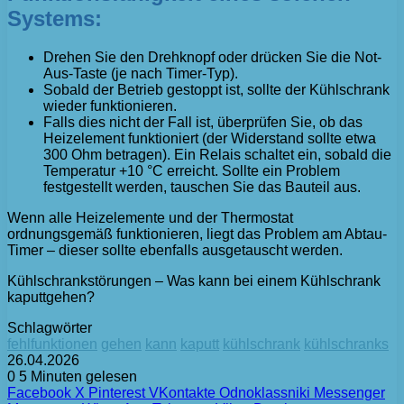
Systems:
Drehen Sie den Drehknopf oder drücken Sie die Not-
Aus-Taste (je nach Timer-Typ).
Sobald der Betrieb gestoppt ist, sollte der Kühlschrank
wieder funktionieren.
Falls dies nicht der Fall ist, überprüfen Sie, ob das
Heizelement funktioniert (der Widerstand sollte etwa
300 Ohm betragen). Ein Relais schaltet ein, sobald die
Temperatur +10 °C erreicht. Sollte ein Problem
festgestellt werden, tauschen Sie das Bauteil aus.
Wenn alle Heizelemente und der Thermostat
ordnungsgemäß funktionieren, liegt das Problem am Abtau-
Timer – dieser sollte ebenfalls ausgetauscht werden.
Kühlschrankstörungen – Was kann bei einem Kühlschrank
kaputtgehen?
Schlagwörter
fehlfunktionen
gehen
kann
kaputt
kühlschrank
kühlschranks
26.04.2026
0
5 Minuten gelesen
Facebook
X
Pinterest
VKontakte
Odnoklassniki
Messenger