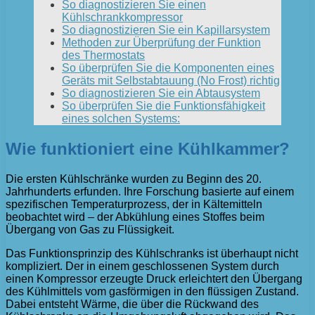
So diagnostizieren Sie einen
Kühlschrankkompressor
So diagnostizieren Sie ein Kapillarsystem
Methoden zur Überprüfung der Funktion
des Thermostats
So überprüfen Sie die Komponenten eines
Geräts mit Selbstabtauung (No Frost) richtig
So diagnostizieren Sie ein Abtausystem
So überprüfen Sie die Funktionsfähigkeit
eines solchen Systems:
Wie funktioniert eine Kühlkammer?
Die ersten Kühlschränke wurden zu Beginn des 20.
Jahrhunderts erfunden. Ihre Forschung basierte auf einem
spezifischen Temperaturprozess, der in Kältemitteln
beobachtet wird – der Abkühlung eines Stoffes beim
Übergang von Gas zu Flüssigkeit.
Das Funktionsprinzip des Kühlschranks ist überhaupt nicht
kompliziert. Der in einem geschlossenen System durch
einen Kompressor erzeugte Druck erleichtert den Übergang
des Kühlmittels vom gasförmigen in den flüssigen Zustand.
Dabei entsteht Wärme, die über die Rückwand des