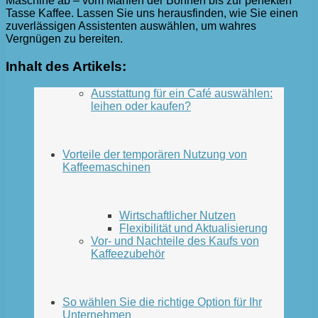
Maschine ab – vom Mahlen der Bohnen bis zur perfekten
Tasse Kaffee. Lassen Sie uns herausfinden, wie Sie einen
zuverlässigen Assistenten auswählen, um wahres
Vergnügen zu bereiten.
Inhalt des Artikels:
Ausstattung für ein Café auswählen:
leihen oder kaufen?
Vorteile der temporären Nutzung von
Kaffeemaschinen
Wirtschaftlicher Nutzen
Flexibilität und Aktualisierung
Vor- und Nachteile des Kaufs von
Kaffeezubehör
So wählen Sie die richtige Option für Ihr
Unternehmen