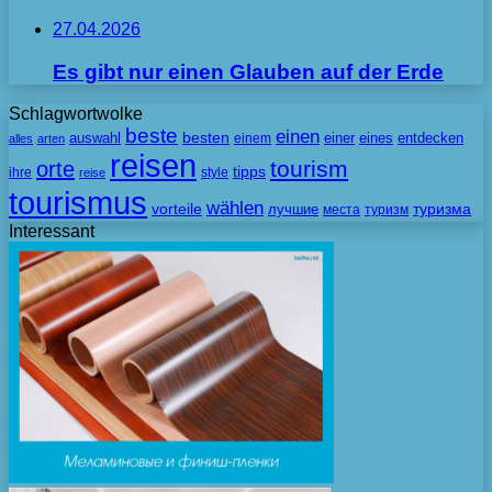
27.04.2026
Es gibt nur einen Glauben auf der Erde
Schlagwortwolke
beste
einen
besten
auswahl
einem
einer
eines
entdecken
alles
arten
reisen
tourism
orte
tipps
ihre
style
reise
tourismus
wählen
vorteile
лучшие
туризма
места
туризм
Interessant