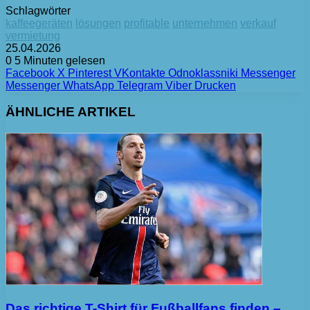
Schlagwörter
kaffeegeräten
lösungen
profitable
unternehmen
verkauf
vermietung
25.04.2026
0
5 Minuten gelesen
Facebook
X
Pinterest
VKontakte
Odnoklassniki
Messenger
Messenger
WhatsApp
Telegram
Viber
Drucken
ÄHNLICHE ARTIKEL
Das richtige T-Shirt für Fußballfans finden –