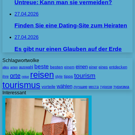
Untreue: Kann man sie vermeiden?
27.04.2026
Finden Sie eine Dating-Site zum Heiraten
27.04.2026
Es gibt nur einen Glauben auf der Erde
Schlagwortwolke
beste
einen
besten
auswahl
einem
einer
eines
entdecken
alles
arten
reisen
tourism
orte
tipps
ihre
style
reise
tourismus
wählen
vorteile
лучшие
туризма
места
туризм
Interessant