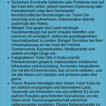
Sicherheit: Ernsthafte Gefahren oder Probleme sind auf
der Insel sehr selten, jedoch kommen Erpressung oder
Kleindiebstahl unter dem Deckmantel
freundschaftlicher Beziehungen vor. Seien Sie
vorsichtig und aufmerksam, insbesondere abends
außerhalb des Hotels.
Mängel: Das gegen das Land verhängte
Handelsembargo hat auch Urlauber betroffen und
macht es oft unmöglich, selbst die grundlegendsten
Haushaltsartikel zu kaufen. Bringen Sie daher bei Ihrer
Urlaubsplanung auf der Insel der Freiheit
Sonnencreme, Kosmetikartikel, Medikamente und
andere wichtige Dinge mit.
Fotografieren: Viele Orte in Kuba sind für
Filmaufnahmen gesperrt, insbesondere militärische
Infrastruktur und Ausrüstung. Am besten fotografieren
Sie mit den Einheimischen; das ist nicht verboten, und
sie alle freuen sich darüber und posieren jedes Mal
gerne.
Visum: Russen benötigen kein Visum. Fazit: Kuba ist
ein wirklich einzigartiges und besonderes Land,
Tausende von Kilometern von uns entfernt. Es ist ein
wahres Paradies gescheiterten Sozialismus, wo der
Glanz einer Tourismusgesellschaft und Armut
nebeneinander existieren. Dieses Nebeneinander zu