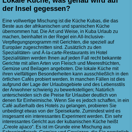
Lokale Küche, was genau wird auf
der Insel gegessen?
Eine vollwertige Mischung ist die Küche Kubas, die das
Beste aus der afrikanischen und spanischen Küche
übernommen hat. Die Art und Weise, in Kuba Urlaub zu
machen, beinhaltet in der Regel ein All-Inclusive-
Verpflegungsprogramm mit Gerichten, die speziell auf
Europäer zugeschnitten sind. Zusätzlich zu den
Spezialitäten- und À-la-carte-Restaurants im Hotel
Spezialitäten werden Ihnen auf jeden Fall recht bekannte
Gerichte mit allen Arten von Fleisch und Meeresfrüchten,
Gemüse und Beilagen angeboten. Die lokale Küche mit
ihren vielfältigen Besonderheiten kann ausschließlich in den
örtlichen Cafés probiert werden. In manchen Fällen ist dies
aufgrund der Lage der Urlaubsgebiete und des Lebensstils
der Anwohner schwierig zu bewerkstelligen; Natürlich
unterscheiden sich die Preise für Urlauber deutlich von
denen für Einheimische. Wenn Sie es jedoch schaffen, in ein
Café außerhalb des Hotels zu gelangen, probieren Sie
unbedingt etwas von der Speisekarte. Zumindest wird es
insgesamt ein interessantes Experiment werden. Ein sehr
interessantes Gericht aus der kubanischen Küche heißt
„Creole ajiaco“. Es ist im Grunde eine Mischung aus