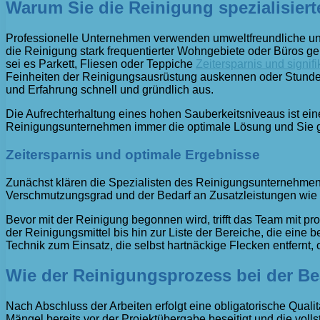
Warum Sie die Reinigung spezialisier
Professionelle Unternehmen verwenden umweltfreundliche und 
die Reinigung stark frequentierter Wohngebiete oder Büros ge
sei es Parkett, Fliesen oder Teppiche
Zeitersparnis und signif
Feinheiten der Reinigungsausrüstung auskennen oder Stunden 
und Erfahrung schnell und gründlich aus.
Die Aufrechterhaltung eines hohen Sauberkeitsniveaus ist ei
Reinigungsunternehmen immer die optimale Lösung und Sie 
Zeitersparnis und optimale Ergebnisse
Zunächst klären die Spezialisten des Reinigungsunternehmen
Verschmutzungsgrad und der Bedarf an Zusatzleistungen wie T
Bevor mit der Reinigung begonnen wird, trifft das Team mit pro
der Reinigungsmittel bis hin zur Liste der Bereiche, die ein
Technik zum Einsatz, die selbst hartnäckige Flecken entfernt,
Wie der Reinigungsprozess bei der Be
Nach Abschluss der Arbeiten erfolgt eine obligatorische Qua
Mängel bereits vor der Projektübergabe beseitigt und die volls