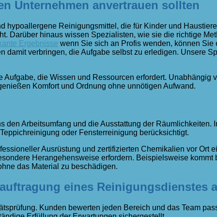
ten Unternehmen anvertrauen sollten
hypoallergene Reinigungsmittel, die für Kinder und Haustiere
ht. Darüber hinaus wissen Spezialisten, wie sie die richtige 
ikante Ergebnisse
wenn Sie sich an Profis wenden, können Sie e
damit verbringen, die Aufgabe selbst zu erledigen. Unsere Spe
ne Aufgabe, die Wissen und Ressourcen erfordert. Unabhängig v
genießen Komfort und Ordnung ohne unnötigen Aufwand.
s den Arbeitsumfang und die Ausstattung der Räumlichkeiten. I
eppichreinigung oder Fensterreinigung berücksichtigt.
fessioneller Ausrüstung und zertifizierten Chemikalien vor Ort e
e besondere Herangehensweise erfordern. Beispielsweise kommt 
 ohne das Material zu beschädigen.
auftragung eines Reinigungsdienstes a
litätsprüfung. Kunden bewerten jeden Bereich und das Team pas
tändige Erfüllung der Erwartungen sichergestellt.