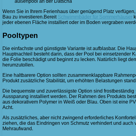
außenpool an der Datscha
Wenn Sie in Ihrem Ferienhaus über genügend Platz verfügen, 
Bau zu investieren.
Bereit
Schwimmbäder für Sommerhäuser
k
jeder ebenen Fläche installiert oder im Boden vergraben wer
Pooltypen
Die einfachste und günstigste Variante ist aufblasbar. Die Hau
Hauptnachteil besteht darin, dass der Pool bei einsetzender
die Folie beschädigt und beginnt zu lecken. Natürlich liegt dem
herumzutollen.
Eine haltbarere Option sollten zusammenklappbare Rahmenpoo
Produkt zusätzliche Stabilität, um erhöhten Belastungen standz
Die bequemste und zuverlässigste Option sind frostbeständig
Aussparung installiert werden. Der Rahmen des Produkts beste
aus dekorativem Polymer in Weiß oder Blau. Oben ist eine PVC-
Acht.
Als zusätzliches, aber nicht zwingend erforderliches Komfort
ziehen, die das Eindringen von Schmutz verhindert und auch ve
Mehraufwand.