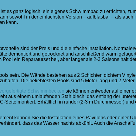
ist es ganz logisch, ein eigenes Schwimmbad zu errichten, zum
ann sowohl in der einfachsten Version – aufblasbar – als auch in
den kann.
ptvorteile sind der Preis und die einfache Installation. Normal
 Kälte demontiert und getrocknet und anschließend warm gelage
 Pool ein Reparaturset bei, aber länger als 2-3 Saisons hält der
ls sein. Die Wände bestehen aus 2 Schichten dichtem Vinylest
uhalten. Die beliebtesten Pools sind 5 Meter lang und 2 Meter b
vorgefertigte Schwimmbecken
sie können entweder auf einer eb
ht aus einem umlaufenden Stahlblech, das entlang der unteren F
Seite montiert. Erhältlich in runder (2-3 m Durchmesser) und o
element können Sie die Installation eines Pavillons oder einer
rhindert, dass das Wasser nachts abkühlt. Auch die Anschaffung