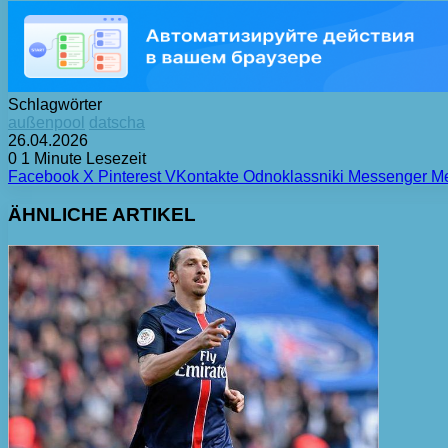
Schlagwörter
außenpool
datscha
26.04.2026
0
1 Minute Lesezeit
Facebook
X
Pinterest
VKontakte
Odnoklassniki
Messenger
M
ÄHNLICHE ARTIKEL