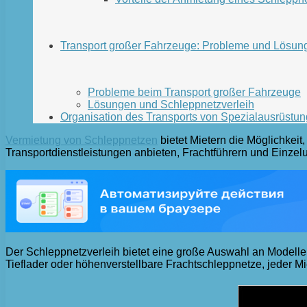
Transport großer Fahrzeuge: Probleme und Lösun
Probleme beim Transport großer Fahrzeuge
Lösungen und Schleppnetzverleih
Organisation des Transports von Spezialausrüstu
Vermietung von Schleppnetzen
bietet Mietern die Möglichkeit
Transportdienstleistungen anbieten, Frachtführern und Einze
Der Schleppnetzverleih bietet eine große Auswahl an Modell
Tieflader oder höhenverstellbare Frachtschleppnetze, jeder M