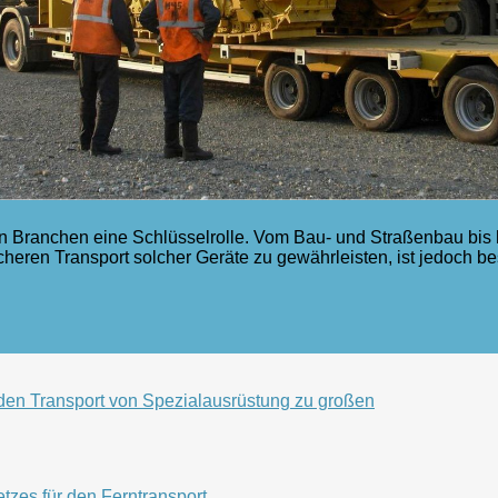
elen Branchen eine Schlüsselrolle. Vom Bau- und Straßenbau bi
icheren Transport solcher Geräte zu gewährleisten, ist jedoch be
den Transport von Spezialausrüstung zu großen
tzes für den Ferntransport