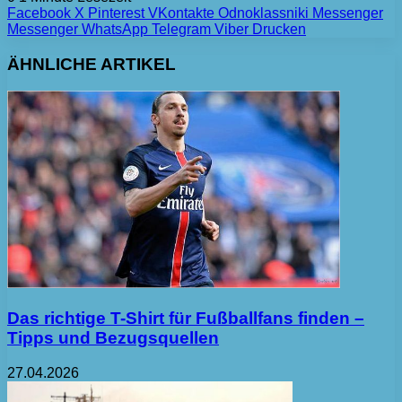
Facebook
X
Pinterest
VKontakte
Odnoklassniki
Messenger
Messenger
WhatsApp
Telegram
Viber
Drucken
ÄHNLICHE ARTIKEL
Das richtige T-Shirt für Fußballfans finden –
Tipps und Bezugsquellen
27.04.2026