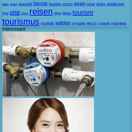
beste
einen
besten
auswahl
einem
einer
eines
entdecken
alles
arten
reisen
tourism
orte
tipps
ihre
style
reise
tourismus
wählen
vorteile
лучшие
туризма
места
туризм
Interessant