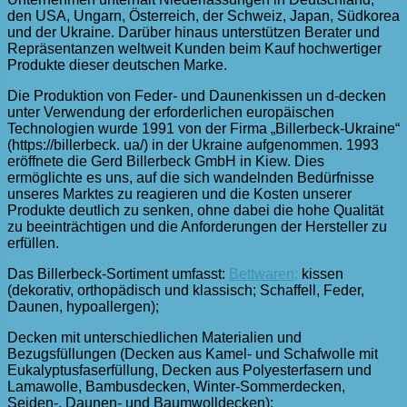
den USA, Ungarn, Österreich, der Schweiz, Japan, Südkorea
und der Ukraine. Darüber hinaus unterstützen Berater und
Repräsentanzen weltweit Kunden beim Kauf hochwertiger
Produkte dieser deutschen Marke.
Die Produktion von Feder- und Daunenkissen un d-decken
unter Verwendung der erforderlichen europäischen
Technologien wurde 1991 von der Firma „Billerbeck-Ukraine“
(https://billerbeck. ua/) in der Ukraine aufgenommen. 1993
eröffnete die Gerd Billerbeck GmbH in Kiew. Dies
ermöglichte es uns, auf die sich wandelnden Bedürfnisse
unseres Marktes zu reagieren und die Kosten unserer
Produkte deutlich zu senken, ohne dabei die hohe Qualität
zu beeinträchtigen und die Anforderungen der Hersteller zu
erfüllen.
Das Billerbeck-Sortiment umfasst:
Bettwaren;
kissen
(dekorativ, orthopädisch und klassisch; Schaffell, Feder,
Daunen, hypoallergen);
Decken mit unterschiedlichen Materialien und
Bezugsfüllungen (Decken aus Kamel- und Schafwolle mit
Eukalyptusfaserfüllung, Decken aus Polyesterfasern und
Lamawolle, Bambusdecken, Winter-Sommerdecken,
Seiden-, Daunen- und Baumwolldecken);