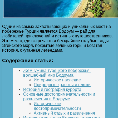
Одним из самых захватывающих и уникальных мест на
побережье Турции является Бодрум — рай для
любителей приключений и истинных путешественников.
Это место, где встречаются бескрайние голубые воды
Эгейского моря, покрытые зеленью горы и богатая
история, окутанная легендами.
Содержание статьи:
Жемчужина турецкого побережья:
волшебный мир Бодрума
Историческое наследие
Природные красоты и пляжи
История и география курорта
Основные достопримечательности и
развлечения в Бодруме
Исторические
достопримечательности
Активный отдых и развлечения
История и культура Бодрума: открытие