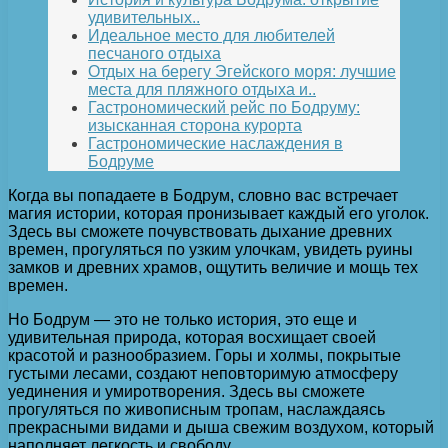
удивительных..
Идеальное место для любителей
песчаного отдыха
Отдых на берегу Эгейского моря: лучшие
места для пляжного отдыха и..
Гастрономический рейс по Бодруму:
изысканная сторона курорта
Гастрономические наслаждения в
Бодруме
Когда вы попадаете в Бодрум, словно вас встречает
магия истории, которая пронизывает каждый его уголок.
Здесь вы сможете почувствовать дыхание древних
времен, прогуляться по узким улочкам, увидеть руины
замков и древних храмов, ощутить величие и мощь тех
времен.
Но Бодрум — это не только история, это еще и
удивительная природа, которая восхищает своей
красотой и разнообразием. Горы и холмы, покрытые
густыми лесами, создают неповторимую атмосферу
уединения и умиротворения. Здесь вы сможете
прогуляться по живописным тропам, наслаждаясь
прекрасными видами и дыша свежим воздухом, который
наполняет легкость и свободу.