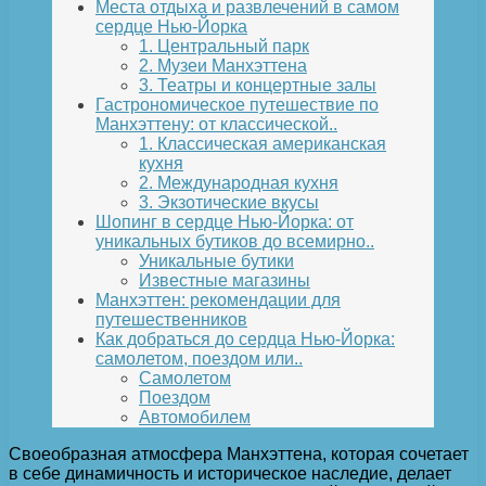
Места отдыха и развлечений в самом
сердце Нью-Йорка
1. Центральный парк
2. Музеи Манхэттена
3. Театры и концертные залы
Гастрономическое путешествие по
Манхэттену: от классической..
1. Классическая американская
кухня
2. Международная кухня
3. Экзотические вкусы
Шопинг в сердце Нью-Йорка: от
уникальных бутиков до всемирно..
Уникальные бутики
Известные магазины
Манхэттен: рекомендации для
путешественников
Как добраться до сердца Нью-Йорка:
самолетом, поездом или..
Самолетом
Поездом
Автомобилем
Своеобразная атмосфера Манхэттена, которая сочетает
в себе динамичность и историческое наследие, делает