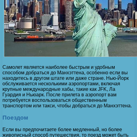
Самолет является наиболее быстрым и удобным
способом добраться до Манхэттена, особенно если вы
находитесь в другом штате или даже стране. Нью-Йорк
обслуживается несколькими аэропортами, включая
крупные международные хабы, такие как JFK, Ла
Гуардия и Ньюарк. После прилета в аэропорт вам
потребуется воспользоваться общественным
транспортом или такси, чтобы добраться до Манхэттена.
Поездом
Если вы предпочитаете более медленный, но более
живописный способ путешествия, то поезд может быть