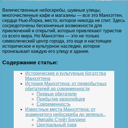
Величественные небоскребы, шумные улицы,
многочисленные кафе и магазины — все это Манхэттен,
сердце Нью-Йорка, место, которое никогда не спит. Здесь
сосредоточены бесконечные возможности для
приключений и открытий, которые привлекают туристов
со всего мира. Но Манхэттен — это не только
символический центр города, это еще и настоящее
историческое и культурное наследие, которое
пронизывает каждую его улицу и здание.
Содержание статьи:
Исторические и культурные богатства
Манхэттена
История Манхэттена: от первобытных
обитателей до современности
Первые обитатели
Прибытие европейцев
Современность
Известные места Манхэттена: от
знаменитого небоскреба до зеленых..
Эмпайр Стейт Билдинг
Центральный парк