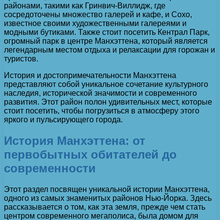
районами, такими как Гринвич-Виллидж, где
сосредоточены множество галерей и кафе, и Сохо,
известное своими художественными галереями и
модными бутиками. Также стоит посетить Кентрал Парк,
огромный парк в центре Манхэттена, который является
легендарным местом отдыха и релаксации для горожан и
туристов.
История и достопримечательности Манхэттена
представляют собой уникальное сочетание культурного
наследия, исторической значимости и современного
развития. Этот район полон удивительных мест, которые
стоит посетить, чтобы погрузиться в атмосферу этого
яркого и пульсирующего города.
История Манхэттена: от
первобытных обитателей до
современности
Этот раздел посвящен уникальной истории Манхэттена,
одного из самых знаменитых районов Нью-Йорка. Здесь
рассказывается о том, как эта земля, прежде чем стать
центром современного мегаполиса, была домом для