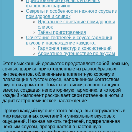
Приготовление вкусных и сочных
фаршевых шариков
Секреты и особенности нежного соуса из
помидоров и сливок
Идеальное сочетание помидоров и
сливок
Тайны приготовления
Сочетание тефтелей и соуса: гармония
вкусов и наслаждение каждого..
Гармония текстур и консистенций
Ароматное путешествие по вкусам
Этот изысканный деликатес представляет собой нежные,
сочные шарики, приготовленные из разнообразных
ингредиентов, облаченные в аппетитную корочку и
плавающие в густом соусе, наполненном богатством
вкусов и ароматов. Томаты и сливки, словно танцуют
вместе, создавая неповторимую гармонию, в которой
каждый компонент раскрывает свои потаенные ноты и
дарит гастрономическое наслаждение.
Пробуя каждый кусочек этого блюда, вы погружаетесь в
мир изысканных сочетаний и уникальных вкусовых
ощущений. Нежная мякоть тефтелей, подкрепленная
нежным соусом, превращается в настоящую
гастрономическую симфонию, которая окутывает вас