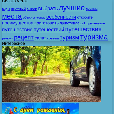
Облако меток
лучшие
выбрать
вкусный
выбор
виды
лучший
места
особенности
откройте
обзор
основные
преимущества
приготовить
приготовления
применение
путешествия
путешествие
путешествий
туризма
рецепт
туризм
салат
советы
ремонт
Интересное