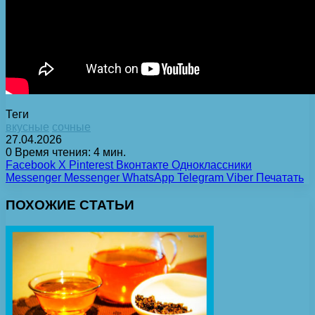
Теги
вкусные
сочные
27.04.2026
0
Время чтения: 4 мин.
Facebook
X
Pinterest
Вконтакте
Одноклассники
Messenger
Messenger
WhatsApp
Telegram
Viber
Печатать
ПОХОЖИЕ СТАТЬИ