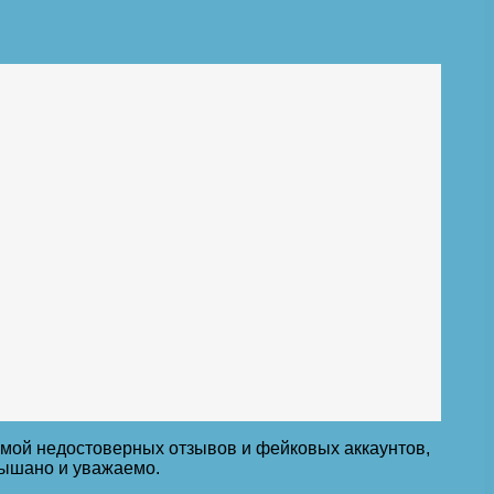
емой недостоверных отзывов и фейковых аккаунтов,
лышано и уважаемо.