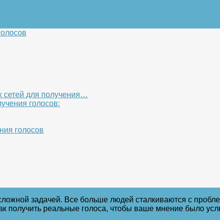
голосов
 сетей для получения…
лучения голосов:
ния голосов
сложной задачей. Все больше людей сталкиваются с пробл
как получить реальные голоса, чтобы ваше мнение было ус