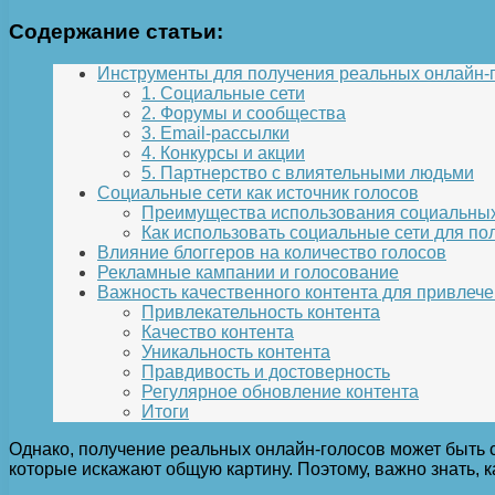
Содержание статьи:
Инструменты для получения реальных онлайн-
1. Социальные сети
2. Форумы и сообщества
3. Email-рассылки
4. Конкурсы и акции
5. Партнерство с влиятельными людьми
Социальные сети как источник голосов
Преимущества использования социальных
Как использовать социальные сети для по
Влияние блоггеров на количество голосов
Рекламные кампании и голосование
Важность качественного контента для привлече
Привлекательность контента
Качество контента
Уникальность контента
Правдивость и достоверность
Регулярное обновление контента
Итоги
Однако, получение реальных онлайн-голосов может быть 
которые искажают общую картину. Поэтому, важно знать, 