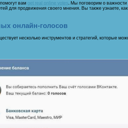
 помогут вам
get real online votes
. Мы поговорим о важности 
тей для продвижения своего мнения. Вы также узнаете, ка
ных онлайн-голосов
уществует несколько инструментов и стратегий, которые мо